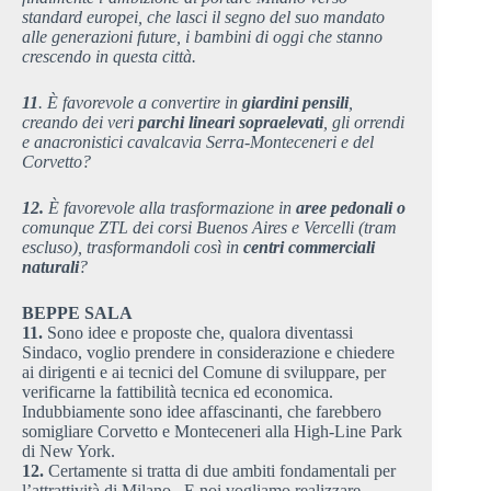
standard europei, che lasci il segno del suo mandato
alle generazioni future, i bambini di oggi che stanno
crescendo in questa città.
11
. È favorevole a convertire in
giardini pensili
,
creando dei veri
parchi lineari sopraelevati
, gli orrendi
e anacronistici cavalcavia Serra-Monteceneri e del
Corvetto?
12.
È favorevole alla trasformazione in
aree pedonali o
comunque ZTL dei corsi Buenos Aires e Vercelli (tram
escluso), trasformandoli così in
centri commerciali
naturali
?
BEPPE SALA
11.
Sono idee e proposte che, qualora diventassi
Sindaco, voglio prendere in considerazione e chiedere
ai dirigenti e ai tecnici del Comune di sviluppare, per
verificarne la fattibilità tecnica ed economica.
Indubbiamente sono idee affascinanti, che farebbero
somigliare Corvetto e Monteceneri alla High-Line Park
di New York.
12.
Certamente si tratta di due ambiti fondamentali per
l’attrattività di Milano. E noi vogliamo realizzare