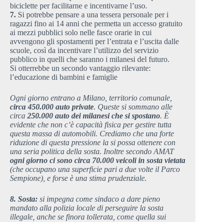
biciclette per facilitarne e incentivarne l’uso.
7.
Si potrebbe pensare a una tessera personale per i
ragazzi fino ai 14 anni che permetta un accesso gratuito
ai mezzi pubblici solo nelle fasce orarie in cui
avvengono gli spostamenti per l’entrata e l’uscita dalle
scuole, così da incentivare l’utilizzo del servizio
pubblico in quelli che saranno i milanesi del futuro.
Si otterrebbe un secondo vantaggio rilevante:
l’educazione di bambini e famiglie
Ogni giorno entrano a Milano, territorio comunale,
circa 450.000 auto private
. Queste si sommano alle
circa
250.000 auto dei milanesi che si spostano
. È
evidente che non c’è capacità fisica per gestire tutta
questa massa di automobili. Crediamo che una forte
riduzione di questa pressione la si possa ottenere con
una seria politica della sosta. Inoltre secondo AMAT
ogni giorno ci sono circa 70.000 veicoli in sosta vietata
(che occupano una superficie pari a due volte il Parco
Sempione), e forse è una stima prudenziale.
8. Sosta:
si impegna come sindaco a dare pieno
mandato alla polizia locale di perseguire la sosta
illegale, anche se finora tollerata, come quella sui