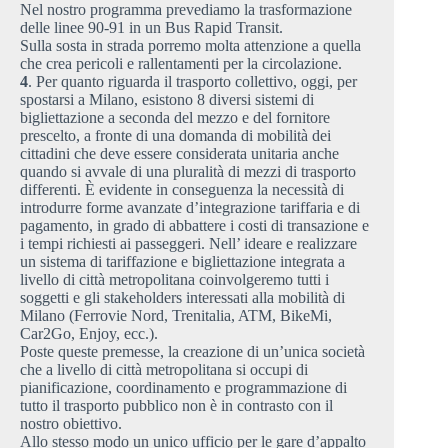
Nel nostro programma prevediamo la trasformazione
delle linee 90-91 in un Bus Rapid Transit.
Sulla sosta in strada porremo molta attenzione a quella
che crea pericoli e rallentamenti per la circolazione.
4
. Per quanto riguarda il trasporto collettivo, oggi, per
spostarsi a Milano, esistono 8 diversi sistemi di
bigliettazione a seconda del mezzo e del fornitore
prescelto, a fronte di una domanda di mobilità dei
cittadini che deve essere considerata unitaria anche
quando si avvale di una pluralità di mezzi di trasporto
differenti. È evidente in conseguenza la necessità di
introdurre forme avanzate d’integrazione tariffaria e di
pagamento, in grado di abbattere i costi di transazione e
i tempi richiesti ai passeggeri. Nell’ ideare e realizzare
un sistema di tariffazione e bigliettazione integrata a
livello di città metropolitana coinvolgeremo tutti i
soggetti e gli stakeholders interessati alla mobilità di
Milano (Ferrovie Nord, Trenitalia, ATM, BikeMi,
Car2Go, Enjoy, ecc.).
Poste queste premesse, la creazione di un’unica società
che a livello di città metropolitana si occupi di
pianificazione, coordinamento e programmazione di
tutto il trasporto pubblico non è in contrasto con il
nostro obiettivo.
Allo stesso modo un unico ufficio per le gare d’appalto