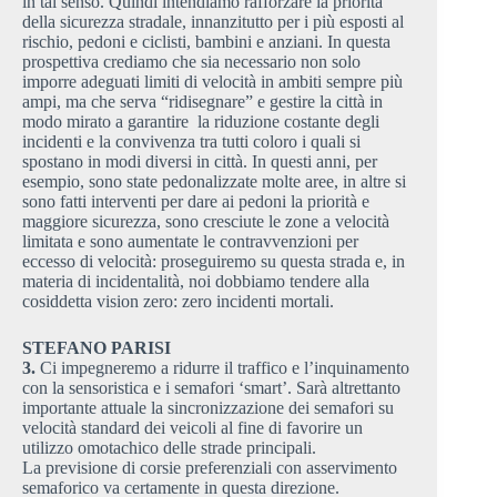
in tal senso. Quindi intendiamo rafforzare la priorità
della sicurezza stradale, innanzitutto per i più esposti al
rischio, pedoni e ciclisti, bambini e anziani. In questa
prospettiva crediamo che sia necessario non solo
imporre adeguati limiti di velocità in ambiti sempre più
ampi, ma che serva “ridisegnare” e gestire la città in
modo mirato a garantire la riduzione costante degli
incidenti e la convivenza tra tutti coloro i quali si
spostano in modi diversi in città. In questi anni, per
esempio, sono state pedonalizzate molte aree, in altre si
sono fatti interventi per dare ai pedoni la priorità e
maggiore sicurezza, sono cresciute le zone a velocità
limitata e sono aumentate le contravvenzioni per
eccesso di velocità: proseguiremo su questa strada e, in
materia di incidentalità, noi dobbiamo tendere alla
cosiddetta vision zero: zero incidenti mortali.
STEFANO PARISI
3.
Ci impegneremo a ridurre il traffico e l’inquinamento
con la sensoristica e i semafori ‘smart’. Sarà altrettanto
importante attuale la sincronizzazione dei semafori su
velocità standard dei veicoli al fine di favorire un
utilizzo omotachico delle strade principali.
La previsione di corsie preferenziali con asservimento
semaforico va certamente in questa direzione.