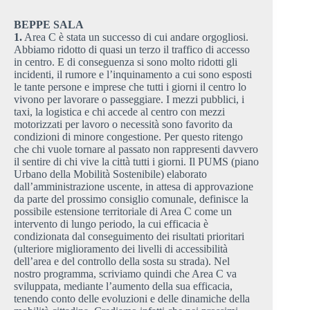
BEPPE SALA
1.
Area C è stata un successo di cui andare orgogliosi.
Abbiamo ridotto di quasi un terzo il traffico di accesso
in centro. E di conseguenza si sono molto ridotti gli
incidenti, il rumore e l’inquinamento a cui sono esposti
le tante persone e imprese che tutti i giorni il centro lo
vivono per lavorare o passeggiare. I mezzi pubblici, i
taxi, la logistica e chi accede al centro con mezzi
motorizzati per lavoro o necessità sono favorito da
condizioni di minore congestione. Per questo ritengo
che chi vuole tornare al passato non rappresenti davvero
il sentire di chi vive la città tutti i giorni. Il PUMS (piano
Urbano della Mobilità Sostenibile) elaborato
dall’amministrazione uscente, in attesa di approvazione
da parte del prossimo consiglio comunale, definisce la
possibile estensione territoriale di Area C come un
intervento di lungo periodo, la cui efficacia è
condizionata dal conseguimento dei risultati prioritari
(ulteriore miglioramento dei livelli di accessibilità
dell’area e del controllo della sosta su strada). Nel
nostro programma, scriviamo quindi che Area C va
sviluppata, mediante l’aumento della sua efficacia,
tenendo conto delle evoluzioni e delle dinamiche della