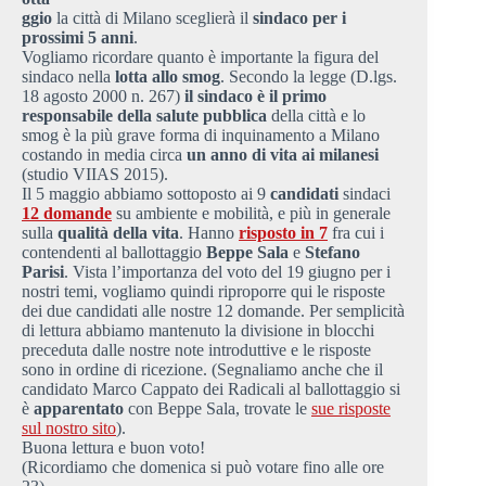
ggio
la città di Milano sceglierà il
sindaco per i
prossimi 5 anni
.
Vogliamo ricordare quanto è importante la figura del
sindaco nella
lotta allo smog
. Secondo la legge (D.lgs.
18 agosto 2000 n. 267)
il sindaco è il primo
responsabile della salute pubblica
della città e lo
smog è la più grave forma di inquinamento a Milano
costando in media circa
un anno di vita ai milanesi
(studio VIIAS 2015).
Il 5 maggio abbiamo sottoposto ai 9
candidati
sindaci
12 domande
su ambiente e mobilità, e più in generale
sulla
qualità della vita
. Hanno
risposto in 7
fra cui i
contendenti al ballottaggio
Beppe Sala
e
Stefano
Parisi
. Vista l’importanza del voto del 19 giugno per i
nostri temi, vogliamo quindi riproporre qui le risposte
dei due candidati alle nostre 12 domande. Per semplicità
di lettura abbiamo mantenuto la divisione in blocchi
preceduta dalle nostre note introduttive e le risposte
sono in ordine di ricezione. (Segnaliamo anche che il
candidato Marco Cappato dei Radicali al ballottaggio si
è
apparentato
con Beppe Sala, trovate le
sue risposte
sul nostro sito
).
Buona lettura e buon voto!
(Ricordiamo che domenica si può votare fino alle ore