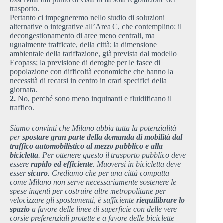
trasporto.
Pertanto ci impegneremo nello studio di soluzioni
alternative o integrative all’Area C, che contemplino: il
decongestionamento di aree meno centrali, ma
ugualmente trafficate, della città; la dimensione
ambientale della tariffazione, già prevista dal modello
Ecopass; la previsione di deroghe per le fasce di
popolazione con difficoltà economiche che hanno la
necessità di recarsi in centro in orari specifici della
giornata.
2.
No, perché sono meno inquinanti e fluidificano il
traffico.
Siamo convinti che Milano abbia tutta la potenzialità
per
spostare gran parte della domanda di mobilità dal
traffico automobilistico al mezzo pubblico e alla
bicicletta
. Per ottenere questo il trasporto pubblico deve
essere
rapido ed efficiente
. Muoversi in bicicletta deve
esser
sicuro
. Crediamo che per una città compatta
come Milano non serve necessariamente sostenere le
spese ingenti per costruire altre metropolitane per
velocizzare gli spostamenti, è sufficiente
riequilibrare lo
spazio
a favore delle linee di superficie con delle vere
corsie preferenziali protette e a favore delle biciclette