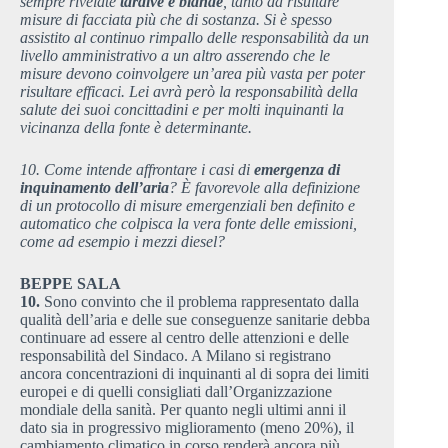
sempre rivelate
tardive e blande
, tanto da risultare
misure di facciata più che di sostanza. Si è spesso
assistito al continuo rimpallo delle responsabilità da un
livello amministrativo a un altro asserendo che le
misure devono coinvolgere un’area più vasta per poter
risultare efficaci. Lei avrà però la responsabilità della
salute dei suoi concittadini e per molti inquinanti la
vicinanza della fonte è determinante.
10. Come intende affrontare i casi di
emergenza di
inquinamento dell’aria
? È favorevole alla definizione
di un protocollo di misure emergenziali ben definito e
automatico che colpisca la vera fonte delle emissioni,
come ad esempio i mezzi diesel?
BEPPE SALA
10.
Sono convinto che il problema rappresentato dalla
qualità dell’aria e delle sue conseguenze sanitarie debba
continuare ad essere al centro delle attenzioni e delle
responsabilità del Sindaco. A Milano si registrano
ancora concentrazioni di inquinanti al di sopra dei limiti
europei e di quelli consigliati dall’Organizzazione
mondiale della sanità. Per quanto negli ultimi anni il
dato sia in progressivo miglioramento (meno 20%), il
cambiamento climatico in corso renderà ancora più