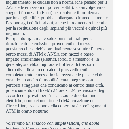
inquinamento: le caldaie non a norma (che pesano per il
22% delle emissioni di polveri sottili). Coinvolgeremo
soggetti finanziari (Esco) per risolvere il problema a
partire dagli edifici pubblici, allargando immediatamente
l’azione agli edifici privati, anche introducendo incentivi
per la sostituzione degli impianti più vecchi e quindi più
inquinanti.
Per quanto riguarda le soluzioni strutturali per la
riduzione delle emissioni provenienti dai mezzi,
pensiamo che si debba gradualmente sostituire l’intero
parco mezzi di ATM e ANSA con mezzi a basso
impatto ambientale (elettrici, ibridi o a metano) e, in
generale, si debba migliorare l’offerta di trasporti
alternativi alle auto con alcuni provvedimenti:
completamento e messa in sicurezza delle piste ciclabili
creando un anello di mobilità lenta integrato con
percorsi a raggiera che conducano al centro della città,
potenziamento di BikeMi 24 ore su 24, estensione degli
accordi con privati per l’installazione di colonnine
elettriche, completamento della M4, creazione della
Circle Line, estensione della copertura dei collegamenti
ATM in orario notturno.
Vorremmo un sindaco con
ampie visioni
, che abbia
finalmente l’ambizione di portare Milano verso