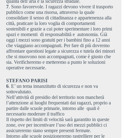
qualità dell’aria e la sicurezza stradale.
7
. Sono favorevole. I ragazzi devono vivere il trasporto
pubblico come una risorsa, attraverso la quale
consolidare il senso di cittadinanza e appartenenza alla
città, praticare la loro voglia di comportamenti
sostenibili e grazie a cui poter sperimentare i loro primi
spazi e momenti di responsabilità e autonomia. Già
oggi i mezzi sono gratuiti per i bambini fino a 12 anni
che viaggiano accompagnati. Per fare di più dovremo
affrontare questioni legate a sicurezza e tutela dei minori
che si muovono non accompagnati, come è giusto che
sia. Verificheremo e metteremo a punto le soluzioni
operative necessarie.
STEFANO PARISI
6
. E’ un tema innanzitutto di sicurezza e non va
sottovalutato.
Nell’attività di presidio del territorio non mancherà
l’attenzione ai luoghi frequentati dai ragazzi, proprio a
partire dalle scuole primarie, intorno alle quali è
necessario moderare il traffico
Il rispetto dei limiti di velocità sarà garantito in queste
zone, ove per incentivare l’uso dei mezzi pubblici ci
assicureremo siano sempre presenti fermate.
Intorno alle scuole posizioneremo rastrelliere per le