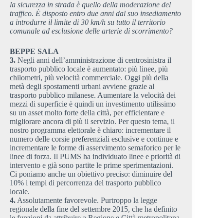
la sicurezza in strada è quello della moderazione del
traffico. È disposto entro due anni dal suo insediamento
a introdurre il limite di 30 km/h su tutto il territorio
comunale ad esclusione delle arterie di scorrimento?
BEPPE SALA
3.
Negli anni dell’amministrazione di centrosinistra il
trasporto pubblico locale è aumentato: più linee, più
chilometri, più velocità commerciale. Oggi più della
metà degli spostamenti urbani avviene grazie al
trasporto pubblico milanese. Aumentare la velocità dei
mezzi di superficie è quindi un investimento utilissimo
su un asset molto forte della città, per efficientare e
migliorare ancora di più il servizio. Per questo tema, il
nostro programma elettorale è chiaro: incrementare il
numero delle corsie preferenziali esclusive e continue e
incrementare le forme di asservimento semaforico per le
linee di forza. Il PUMS ha individuato linee e priorità di
intervento e già sono partite le prime sperimentazioni.
Ci poniamo anche un obiettivo preciso: diminuire del
10% i tempi di percorrenza del trasporto pubblico
locale.
4.
Assolutamente favorevole. Purtroppo la legge
regionale della fine del settembre 2015, che ha definito
le funzioni da attribuire a Regione e Città metropolitana,