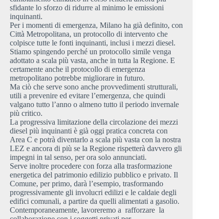
sfidante lo sforzo di ridurre al minimo le emissioni
inquinanti.
Per i momenti di emergenza, Milano ha già definito, con
Città Metropolitana, un protocollo di intervento che
colpisce tutte le fonti inquinanti, inclusi i mezzi diesel.
Stiamo spingendo perché un protocollo simile venga
adottato a scala più vasta, anche in tutta la Regione. E
certamente anche il protocollo di emergenza
metropolitano potrebbe migliorare in futuro.
Ma ciò che serve sono anche provvedimenti strutturali,
utili a prevenire ed evitare l’emergenza, che quindi
valgano tutto l’anno o almeno tutto il periodo invernale
più critico.
La progressiva limitazione della circolazione dei mezzi
diesel più inquinanti è già oggi pratica concreta con
Area C e potrà diventarlo a scala più vasta con la nostra
LEZ e ancora di più se la Regione rispetterà davvero gli
impegni in tal senso, per ora solo annunciati.
Serve inoltre procedere con forza alla trasformazione
energetica del patrimonio edilizio pubblico e privato. Il
Comune, per primo, darà l’esempio, trasformando
progressivamente gli involucri edilizi e le caldaie degli
edifici comunali, a partire da quelli alimentati a gasolio.
Contemporaneamente, lavoreremo a rafforzare la
collaborazione con i soggetti privati per