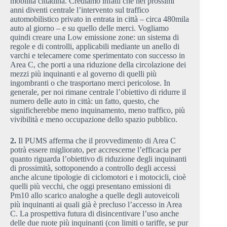
mobilità cittadina. Crediamo infatti che nei prossimi
anni diventi centrale l’intervento sul traffico
automobilistico privato in entrata in città – circa 480mila
auto al giorno – e su quello delle merci. Vogliamo
quindi creare una Low emissione zone: un sistema di
regole e di controlli, applicabili mediante un anello di
varchi e telecamere come sperimentato con successo in
Area C, che porti a una riduzione della circolazione dei
mezzi più inquinanti e al governo di quelli più
ingombranti o che trasportano merci pericolose. In
generale, per noi rimane centrale l’obiettivo di ridurre il
numero delle auto in città: un fatto, questo, che
significherebbe meno inquinamento, meno traffico, più
vivibilità e meno occupazione dello spazio pubblico.
2.
Il PUMS afferma che il provvedimento di Area C
potrà essere migliorato, per accrescerne l’efficacia per
quanto riguarda l’obiettivo di riduzione degli inquinanti
di prossimità, sottoponendo a controllo degli accessi
anche alcune tipologie di ciclomotori e i motocicli, cioè
quelli più vecchi, che oggi presentano emissioni di
Pm10 allo scarico analoghe a quelle degli autoveicoli
più inquinanti ai quali già è precluso l’accesso in Area
C. La prospettiva futura di disincentivare l’uso anche
delle due ruote più inquinanti (con limiti o tariffe, se pur