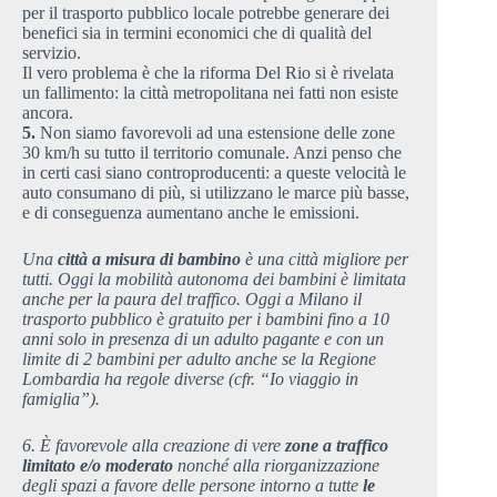
per il trasporto pubblico locale potrebbe generare dei
benefici sia in termini economici che di qualità del
servizio.
Il vero problema è che la riforma Del Rio si è rivelata
un fallimento: la città metropolitana nei fatti non esiste
ancora.
5.
Non siamo favorevoli ad una estensione delle zone
30 km/h su tutto il territorio comunale. Anzi penso che
in certi casi siano controproducenti: a queste velocità le
auto consumano di più, si utilizzano le marce più basse,
e di conseguenza aumentano anche le emissioni.
Una
città a misura di bambino
è una città migliore per
tutti. Oggi la mobilità autonoma dei bambini è limitata
anche per la paura del traffico. Oggi a Milano il
trasporto pubblico è gratuito per i bambini fino a 10
anni solo in presenza di un adulto pagante e con un
limite di 2 bambini per adulto anche se la Regione
Lombardia ha regole diverse (cfr. “Io viaggio in
famiglia”).
6. È favorevole alla creazione di vere
zone a traffico
limitato e/o moderato
nonché alla riorganizzazione
degli spazi a favore delle persone intorno a tutte
le