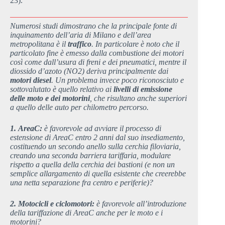
23).
Numerosi studi dimostrano che la principale fonte di
inquinamento dell’aria di Milano e dell’area
metropolitana è il
traffico
. In particolare è noto che il
particolato fine è emesso dalla combustione dei motori
così come dall’usura di freni e dei pneumatici, mentre il
diossido d’azoto (NO2) deriva principalmente dai
motori diesel
. Un problema invece poco riconosciuto e
sottovalutato è quello relativo ai
l
i
velli di emissione
delle moto e dei motorini
, che risultano anche superiori
a quello delle auto per chilometro percorso.
1. AreaC:
è favorevole ad avviare il processo di
estensione di AreaC entro 2 anni dal suo insediamento,
costituendo un secondo anello sulla cerchia filoviaria,
creando una seconda barriera tariffaria, modulare
rispetto a quella della cerchia dei bastioni (e non un
semplice allargamento di quella esistente che creerebbe
una netta separazione fra centro e periferie)?
2. Motocicli e ciclomotori:
è favorevole all’introduzione
della tariffazione di AreaC anche per le moto e i
motorini?