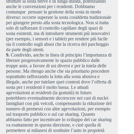
strutture la sosta breve e di lunga durata, potenziando
anche le convenzioni per i residenti. Dobbiamo
comunque pensare la gestione della sosta in modo
diverso: occorre superare la sosta cosiddetta tradizionale
per giungere presto alla sosta tecnologica. Non si tratta
solo di rafforzare il controllo capillare degli spazi di
sosta esistenti, ma di introdurre strumenti più innovativi
(per esempio, i sensori e i tablet) per rendere più facile
sia il controllo sugli abusi che la ricerca del parcheggio
da parte degli utenti.
9.
Condivido, anche in linea di principio l’importanza di
liberare progressivamente lo spazio pubblico dalle
troppe auto, a favore di usi diversi e per la tutela delle
persone. Ma ritengo anche che sia prioritario procedere
soprattutto rafforzando la lotta alla sosta abusiva e
illegale, anche per tutelare quei contesti dove l’offerta di
sosta per i residenti è molto bassa. Le attuali
agevolazioni ai residenti (la gratuità) in futuro
potrebbero eventualmente decrescere nei casi di nuclei
famigliari con più veicoli, compensando la riduzione del
numero di permessi con altre agevolazioni, per esempio
sul trasporto pubblico o sul car sharing. Quanto
abbiamo fatto per incentivare lo sviluppo del car sharing
va esattamente in questa direzione, e cioè quella di
permettere ai milanesi di sostituire l’auto in proprietà