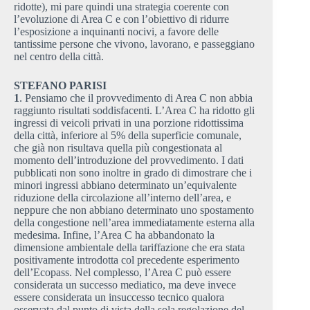
ridotte), mi pare quindi una strategia coerente con
l’evoluzione di Area C e con l’obiettivo di ridurre
l’esposizione a inquinanti nocivi, a favore delle
tantissime persone che vivono, lavorano, e passeggiano
nel centro della città.
STEFANO PARISI
1
. Pensiamo che il provvedimento di Area C non abbia
raggiunto risultati soddisfacenti. L’Area C ha ridotto gli
ingressi di veicoli privati in una porzione ridottissima
della città, inferiore al 5% della superficie comunale,
che già non risultava quella più congestionata al
momento dell’introduzione del provvedimento. I dati
pubblicati non sono inoltre in grado di dimostrare che i
minori ingressi abbiano determinato un’equivalente
riduzione della circolazione all’interno dell’area, e
neppure che non abbiano determinato uno spostamento
della congestione nell’area immediatamente esterna alla
medesima. Infine, l’Area C ha abbandonato la
dimensione ambientale della tariffazione che era stata
positivamente introdotta col precedente esperimento
dell’Ecopass. Nel complesso, l’Area C può essere
considerata un successo mediatico, ma deve invece
essere considerata un insuccesso tecnico qualora
osservata dal punto di vista della sola regolazione del