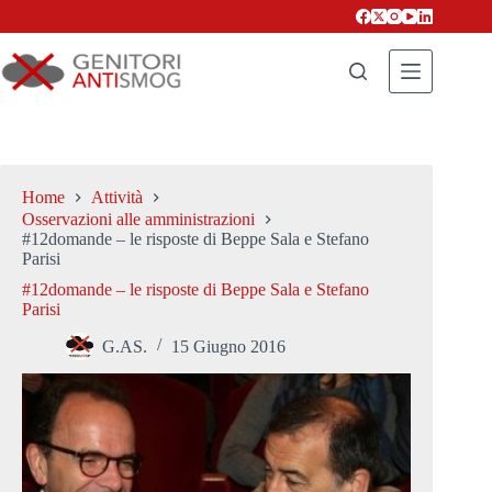
Salta
al
contenuto
Home
Attività
Osservazioni alle amministrazioni
#12domande – le risposte di Beppe Sala e Stefano
Parisi
#12domande – le risposte di Beppe Sala e Stefano
Parisi
G.AS.
15 Giugno 2016