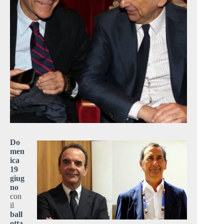
Do
men
ica
19
giug
no
con
il
ball
otta