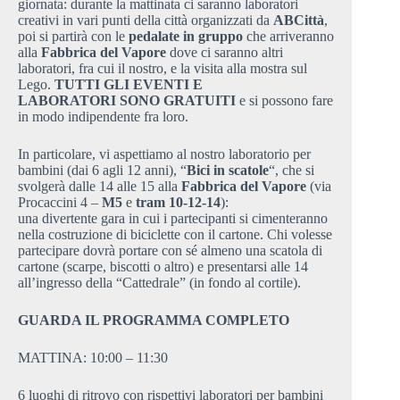
giornata: durante la mattinata ci saranno laboratori
creativi in vari punti della città organizzati da
ABCittà
,
poi si partirà con le
pedalate in gruppo
che arriveranno
alla
Fabbrica del Vapore
dove ci saranno altri
laboratori, fra cui il nostro, e la visita alla mostra sul
Lego.
TUTTI GLI EVENTI E
LABORATORI SONO GRATUITI
e si possono fare
in modo indipendente fra loro.
In particolare, vi aspettiamo al nostro laboratorio per
bambini (dai 6 agli 12 anni), “
Bici in scatole
“, che si
svolgerà dalle 14 alle 15 alla
Fabbrica del Vapore
(via
Procaccini 4 –
M5
e
tram 10-12-14
):
una divertente gara in cui i partecipanti si cimenteranno
nella costruzione di biciclette con il cartone. Chi volesse
partecipare dovrà portare con sé almeno una scatola di
cartone (scarpe, biscotti o altro) e presentarsi alle 14
all’ingresso della “Cattedrale” (in fondo al cortile).
GUARDA IL PROGRAMMA COMPLETO
MATTINA: 10:00 – 11:30
6 luoghi di ritrovo con rispettivi laboratori per bambini