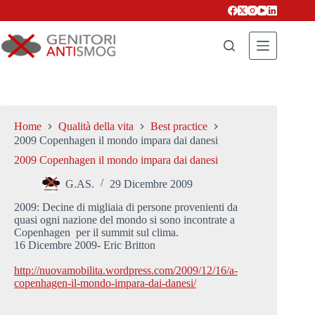
Salta
al
contenuto
Home
Qualità della vita
Best practice
2009 Copenhagen il mondo impara dai danesi
2009 Copenhagen il mondo impara dai danesi
G.AS.
29 Dicembre 2009
2009: Decine di migliaia di persone provenienti da
quasi ogni nazione del mondo si sono incontrate a
Copenhagen per il summit sul clima.
16 Dicembre 2009- Eric Britton
http://nuovamobilita.wordpress.com/2009/12/16/a-
copenhagen-il-mondo-impara-dai-danesi/