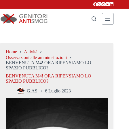
Salta
al
contenuto
Home
Attività
Osservazioni alle amministrazioni
BENVENUTA M4! ORA RIPENSIAMO LO
SPAZIO PUBBLICO?
BENVENUTA M4! ORA RIPENSIAMO LO
SPAZIO PUBBLICO?
G.AS.
6 Luglio 2023