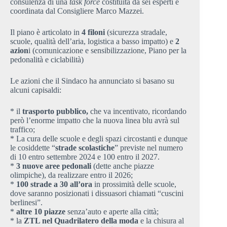
consulenza di una
task force
costituita da sei esperti e
coordinata dal Consigliere Marco Mazzei.
Il piano è articolato in
4 filoni
(sicurezza stradale,
scuole, qualità dell’aria, logistica a basso impatto) e
2
azion
i (comunicazione e sensibilizzazione, Piano per la
pedonalità e ciclabilità)
Le azioni che il Sindaco ha annunciato si basano su
alcuni capisaldi:
* il
trasporto pubblico,
che va incentivato, ricordando
però l’enorme impatto che la nuova linea blu avrà sul
traffico;
* La cura delle scuole e degli spazi circostanti e dunque
le cosiddette “
strade scolastiche
” previste nel numero
di 10 entro settembre 2024 e 100 entro il 2027.
*
3 nuove aree pedonali
(dette anche piazze
olimpiche), da realizzare entro il 2026;
*
100 strade a 30 all’ora
in prossimità delle scuole,
dove saranno posizionati i dissuasori chiamati “cuscini
berlinesi”.
*
altre 10 piazze
senza’auto e aperte alla città;
* la
ZTL nel Quadrilatero della moda
e la chisura al