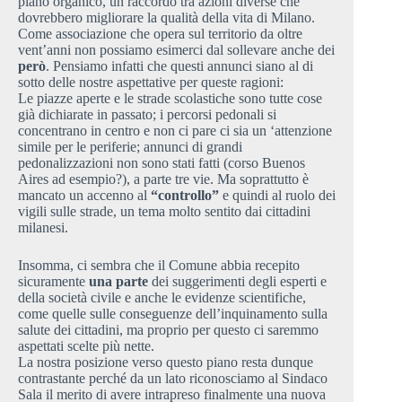
piano organico, un raccordo tra azioni diverse che
dovrebbero migliorare la qualità della vita di Milano.
Come associazione che opera sul territorio da oltre
vent’anni non possiamo esimerci dal sollevare anche dei
però
. Pensiamo infatti che questi annunci siano al di
sotto delle nostre aspettative per queste ragioni:
Le piazze aperte e le strade scolastiche sono tutte cose
già dichiarate in passato; i percorsi pedonali si
concentrano in centro e non ci pare ci sia un ‘attenzione
simile per le periferie; annunci di grandi
pedonalizzazioni non sono stati fatti (corso Buenos
Aires ad esempio?), a parte tre vie. Ma soprattutto è
mancato un accenno al
“controllo”
e quindi al ruolo dei
vigili sulle strade, un tema molto sentito dai cittadini
milanesi.
Insomma, ci sembra che il Comune abbia recepito
sicuramente
una parte
dei suggerimenti degli esperti e
della società civile e anche le evidenze scientifiche,
come quelle sulle conseguenze dell’inquinamento sulla
salute dei cittadini, ma proprio per questo ci saremmo
aspettati scelte più nette.
La nostra posizione verso questo piano resta dunque
contrastante perché da un lato riconosciamo al Sindaco
Sala il merito di avere intrapreso finalmente una nuova