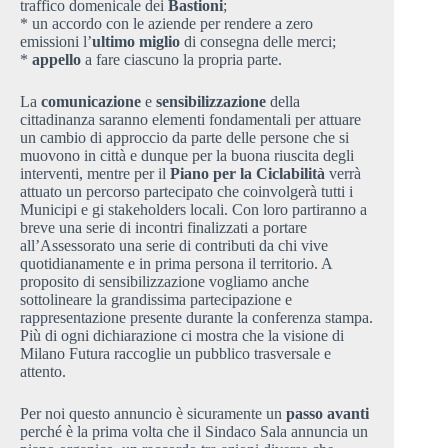
traffico domenicale dei
Bastioni
;
* un accordo con le aziende per rendere a zero
emissioni l’
ultimo miglio
di consegna delle merci;
*
appello
a fare ciascuno la propria parte.
La
comunicazione
e
sensibilizzazione
della
cittadinanza saranno elementi fondamentali per attuare
un cambio di approccio da parte delle persone che si
muovono in città e dunque per la buona riuscita degli
interventi, mentre per il
Piano per la Ciclabilità
verrà
attuato un percorso partecipato che coinvolgerà tutti i
Municipi e gi stakeholders locali. Con loro partiranno a
breve una serie di incontri finalizzati a portare
all’Assessorato una serie di contributi da chi vive
quotidianamente e in prima persona il territorio. A
proposito di sensibilizzazione vogliamo anche
sottolineare la grandissima partecipazione e
rappresentazione presente durante la conferenza stampa.
Più di ogni dichiarazione ci mostra che la visione di
Milano Futura raccoglie un pubblico trasversale e
attento.
Per noi questo annuncio è sicuramente un
passo avanti
perché è la prima volta che il Sindaco Sala annuncia un