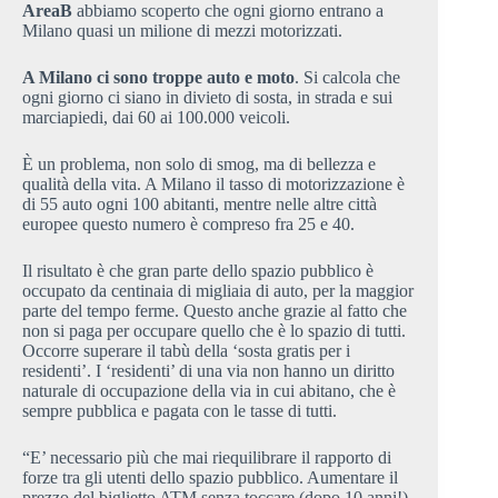
AreaB
abbiamo scoperto che ogni giorno entrano a
Milano quasi un milione di mezzi motorizzati.
A Milano ci sono troppe auto e moto
. Si calcola che
ogni giorno ci siano in divieto di sosta, in strada e sui
marciapiedi, dai 60 ai 100.000 veicoli.
È un problema, non solo di smog, ma di bellezza e
qualità della vita. A Milano il tasso di motorizzazione è
di 55 auto ogni 100 abitanti, mentre nelle altre città
europee questo numero è compreso fra 25 e 40.
Il risultato è che gran parte dello spazio pubblico è
occupato da centinaia di migliaia di auto, per la maggior
parte del tempo ferme. Questo anche grazie al fatto che
non si paga per occupare quello che è lo spazio di tutti.
Occorre superare il tabù della ‘sosta gratis per i
residenti’. I ‘residenti’ di una via non hanno un diritto
naturale di occupazione della via in cui abitano, che è
sempre pubblica e pagata con le tasse di tutti.
“E’ necessario più che mai riequilibrare il rapporto di
forze tra gli utenti dello spazio pubblico. Aumentare il
prezzo del biglietto ATM senza toccare (dopo 10 anni!)