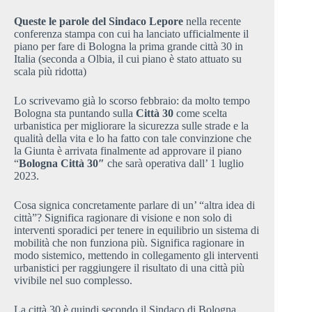
Queste le parole del Sindaco Lepore
nella recente
conferenza stampa con cui ha lanciato ufficialmente il
piano per fare di Bologna la prima grande città 30 in
Italia (seconda a Olbia, il cui piano è stato attuato su
scala più ridotta)
Lo scrivevamo già lo scorso febbraio: da molto tempo
Bologna sta puntando sulla
Città 30
come scelta
urbanistica per migliorare la sicurezza sulle strade e la
qualità della vita e lo ha fatto con tale convinzione che
la Giunta è arrivata finalmente ad approvare il piano
“
Bologna Città 30″
che sarà operativa dall’ 1 luglio
2023.
Cosa signica concretamente parlare di un’ “altra idea di
città”? Significa ragionare di visione e non solo di
interventi sporadici per tenere in equilibrio un sistema di
mobilità che non funziona più. Significa ragionare in
modo sistemico, mettendo in collegamento gli interventi
urbanistici per raggiungere il risultato di una città più
vivibile nel suo complesso.
La città 30 è quindi secondo il Sindaco di Bologna