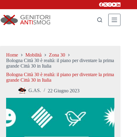
Salta
al
contenuto
Home
Mobilità
Zona 30
Bologna Città 30 è realtà: il piano per diventare la prima
grande Città 30 in Italia
Bologna Città 30 è realtà: il piano per diventare la prima
grande Città 30 in Italia
G.AS.
22 Giugno 2023