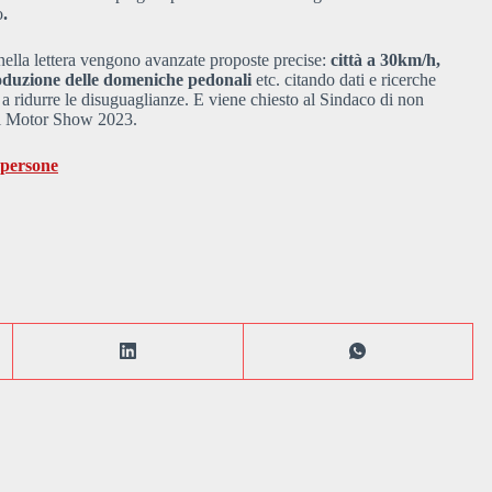
o
.
nella lettera vengono avanzate proposte precise:
città a 30km/h,
troduzione delle domeniche pedonali
etc. citando dati e ricerche
a ridurre le disuguaglianze. E viene chiesto al Sindaco di non
il Motor Show 2023.
epersone
!