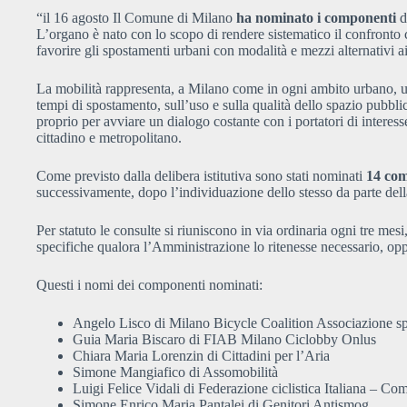
“il 16 agosto
Il Comune di Milano
ha nominato i componenti
d
L’organo è nato con lo scopo di rendere sistematico il confronto 
favorire gli spostamenti urbani con modalità e mezzi alternativi 
La mobilità rappresenta, a Milano come in ogni ambito urbano, uno
tempi di spostamento, sull’uso e sulla qualità dello spazio pubblico
proprio per avviare un dialogo costante con i portatori di interess
cittadino e metropolitano.
Come previsto dalla delibera istitutiva sono stati nominati
14 com
successivamente, dopo l’individuazione dello stesso da parte dell
Per statuto le consulte si riuniscono in via ordinaria ogni tre mes
specifiche qualora l’Amministrazione lo ritenesse necessario, o
Questi i nomi dei componenti nominati:
Angelo Lisco di Milano Bicycle Coalition Associazione spo
Guia Maria Biscaro di FIAB Milano Ciclobby Onlus
Chiara Maria Lorenzin di Cittadini per l’Aria
Simone Mangiafico di Assomobilità
Luigi Felice Vidali di Federazione ciclistica Italiana – Co
Simone Enrico Maria Pantalei di Genitori Antismog