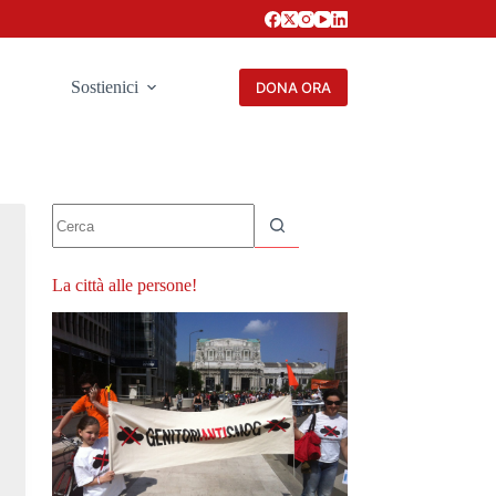
Sostienici
DONA ORA
Nessun
risultato
La città alle persone!