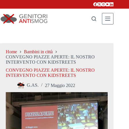
Salta
al
contenuto
Home
Bambini in città
CONVEGNO PIAZZE APERTE: IL NOSTRO
INTERVENTO CON KIDSTREETS
CONVEGNO PIAZZE APERTE: IL NOSTRO
INTERVENTO CON KIDSTREETS
G.AS.
27 Maggio 2022