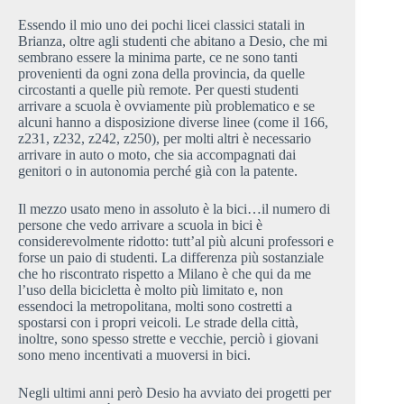
Essendo il mio uno dei pochi licei classici statali in
Brianza, oltre agli studenti che abitano a Desio, che mi
sembrano essere la minima parte, ce ne sono tanti
provenienti da ogni zona della provincia, da quelle
circostanti a quelle più remote. Per questi studenti
arrivare a scuola è ovviamente più problematico e se
alcuni hanno a disposizione diverse linee (come il 166,
z231, z232, z242, z250), per molti altri è necessario
arrivare in auto o moto, che sia accompagnati dai
genitori o in autonomia perché già con la patente.
Il mezzo usato meno in assoluto è la bici…il numero di
persone che vedo arrivare a scuola in bici è
considerevolmente ridotto: tutt’al più alcuni professori e
forse un paio di studenti. La differenza più sostanziale
che ho riscontrato rispetto a Milano è che qui da me
l’uso della bicicletta è molto più limitato e, non
essendoci la metropolitana, molti sono costretti a
spostarsi con i propri veicoli. Le strade della città,
inoltre, sono spesso strette e vecchie, perciò i giovani
sono meno incentivati a muoversi in bici.
Negli ultimi anni però Desio ha avviato dei progetti per