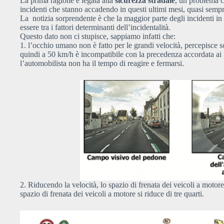
La prima ragione è legata alla
sicurezza stradale
, un problema c
incidenti che stanno accadendo in questi ultimi mesi, quasi sempr
La notizia sorprendente è che la maggior parte degli incidenti in I
essere tra i fattori determinanti dell’incidentalità.
Questo dato non ci stupisce, sappiamo infatti che:
1. l’occhio umano non è fatto per le grandi velocità, percepisce s
quindi a 50 km/h è incompatibile con la precedenza accordata ai p
l’automobilista non ha il tempo di reagire e fermarsi.
2. Riducendo la velocità, lo spazio di frenata dei veicoli a motore
spazio di frenata dei veicoli a motore si riduce di tre quarti.