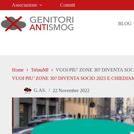
Salta
Associazione
Contatti
al
contenuto
BLOG
Home
TréntaMI
VUOI PIU’ ZONE 30? DIVENTA SOC
VUOI PIU’ ZONE 30? DIVENTA SOCIO 2023 E CHIEDIA
G.AS.
22 Novembre 2022