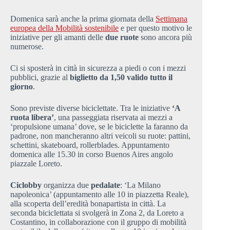
Domenica sarà anche la prima giornata della
Settimana
europea della Mobilità sostenibile
e per questo motivo le
iniziative per gli amanti delle
due ruote
sono ancora più
numerose.
Ci si sposterà in città in sicurezza a piedi o con i mezzi
pubblici, grazie al
biglietto da 1,50 valido tutto il
giorno
.
Sono previste diverse biciclettate. Tra le iniziative
‘A
ruota libera’
, una passeggiata riservata ai mezzi a
‘propulsione umana’ dove, se le biciclette la faranno da
padrone, non mancheranno altri veicoli su ruote: pattini,
schettini, skateboard, rollerblades. Appuntamento
domenica alle 15.30 in corso Buenos Aires angolo
piazzale Loreto.
Ciclobby
organizza due
pedalate
: ‘La Milano
napoleonica’ (appuntamento alle 10 in piazzetta Reale),
alla scoperta dell’eredità bonapartista in città. La
seconda biciclettata si svolgerà in Zona 2, da Loreto a
Costantino, in collaborazione con il gruppo di mobilità