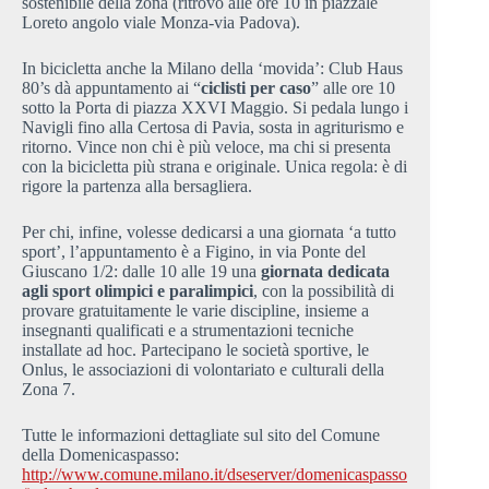
sostenibile della zona (ritrovo alle ore 10 in piazzale
Loreto angolo viale Monza-via Padova).
In bicicletta anche la Milano della ‘movida’: Club Haus
80’s dà appuntamento ai “
ciclisti per caso
” alle ore 10
sotto la Porta di piazza XXVI Maggio. Si pedala lungo i
Navigli fino alla Certosa di Pavia, sosta in agriturismo e
ritorno. Vince non chi è più veloce, ma chi si presenta
con la bicicletta più strana e originale. Unica regola: è di
rigore la partenza alla bersagliera.
Per chi, infine, volesse dedicarsi a una giornata ‘a tutto
sport’, l’appuntamento è a Figino, in via Ponte del
Giuscano 1/2: dalle 10 alle 19 una
giornata dedicata
agli sport olimpici e paralimpici
, con la possibilità di
provare gratuitamente le varie discipline, insieme a
insegnanti qualificati e a strumentazioni tecniche
installate ad hoc. Partecipano le società sportive, le
Onlus, le associazioni di volontariato e culturali della
Zona 7.
Tutte le informazioni dettagliate sul sito del Comune
della Domenicaspasso:
http://www.comune.milano.it/dseserver/domenicaspasso