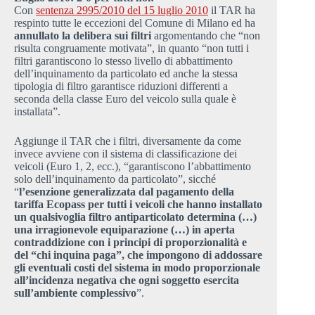
Con
sentenza 2995/2010 del 15 luglio 2010
il TAR ha
respinto tutte le eccezioni del Comune di Milano ed ha
annullato la delibera sui filtri
argomentando che “non
risulta congruamente motivata”, in quanto “non tutti i
filtri garantiscono lo stesso livello di abbattimento
dell’inquinamento da particolato ed anche la stessa
tipologia di filtro garantisce riduzioni differenti a
seconda della classe Euro del veicolo sulla quale è
installata”.
Aggiunge il TAR che i filtri, diversamente da come
invece avviene con il sistema di classificazione dei
veicoli (Euro 1, 2, ecc.), “garantiscono l’abbattimento
solo dell’inquinamento da particolato”, sicché
“
l’esenzione generalizzata dal pagamento della
tariffa Ecopass per tutti i veicoli che hanno installato
un qualsivoglia filtro antiparticolato determina (…)
una irragionevole equiparazione (…) in aperta
contraddizione con i principi di proporzionalità e
del “chi inquina paga”, che impongono di addossare
gli eventuali costi del sistema in modo proporzionale
all’incidenza negativa che ogni soggetto esercita
sull’ambiente complessivo
”.