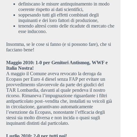
definiscano le misure antinquinamento in modo
coerente rispetto ai dati scientifici,
soppesando tutti gli effetti combinati degli
inquinanti e dei loro fattori di produzione,
tenendo altresì conto delle ricadute di mercato che
esse inducono.
Insomma, se le cose si fanno (e si possono fare), che si
facciano bene!
Maggio 2010: 1-0 per Genitori Antismog, WWF e
Italia Nostra!
A maggio il Comune aveva revocato la deroga da
Ecopass per Euro 4 diesel senza FAP per evitare un
provvedimento sfavorevole da parte dei giudici del
TAR Lombardia, davanti al quale pendeva il nostro
ricorso. Rimaneva l’impugnazione riguardante i filtri
antiparticolato post–vendita che, installati su veicoli già
in circolazione, garantivano automaticamente
l’esenzione da Ecopass, nonostante l’efficacia degli
stessi sia molto diversa e non incida o quasi sugli
inquinanti distinti dal particolato.
Luglio 2010: 2-0 per tutti noi!