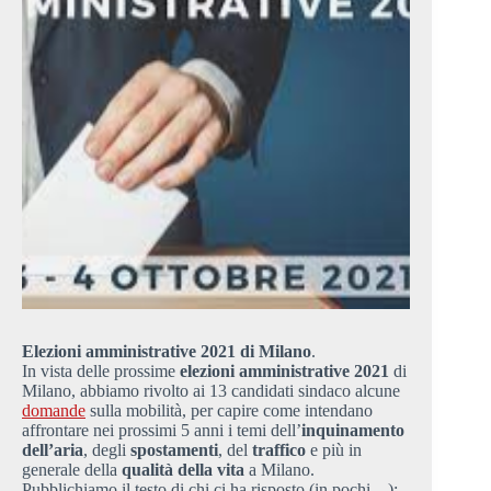
Elezioni amministrative 2021
di Milano
.
In vista delle prossime
elezioni amministrative
2021
di
Milano, abbiamo rivolto ai 13 candidati sindaco alcune
domande
sulla mobilità, per capire come intendano
affrontare nei prossimi 5 anni i temi dell’
inquinamento
dell’aria
, degli
spostamenti
, del
traffico
e più in
generale della
qualità della vita
a Milano.
Pubblichiamo il testo di chi ci ha risposto (in pochi…):