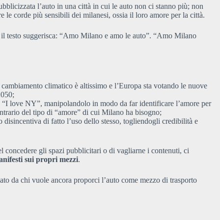
licizzata l’auto in una città in cui le auto non ci stanno più; non
le corde più sensibili dei milanesi, ossia il loro amore per la città.
e il testo suggerisca: “Amo Milano e amo le auto”. “Amo Milano
 cambiamento climatico è altissimo e l’Europa sta votando le nuove
2050;
n “I love NY”, manipolandolo in modo da far identificare l’amore per
ontrario del tipo di “amore” di cui Milano ha bisogno;
isincentiva di fatto l’uso dello stesso, togliendogli credibilità e
 concedere gli spazi pubblicitari o di vagliarne i contenuti, ci
anifesti sui propri mezzi
.
sato da chi vuole ancora proporci l’auto come mezzo di trasporto