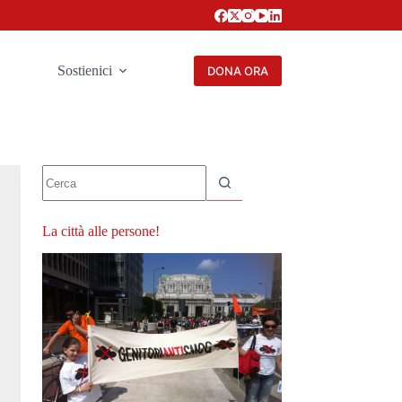
Sostienici
DONA ORA
Nessun
risultato
La città alle persone!