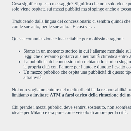
Cosa significa questo messaggio? Significa che non solo viene pubb
solo viene ospitata sui mezzi pubblici ma si spinge anche a toccare 
Traducendo dalla lingua del concessionario ci sembra quindi ch
con le sue auto, per le sue auto.” E così via…
Questa comunicazione è inaccettabile per moltissime ragioni:
Siamo in un momento storico in cui l’allarme mondiale sul
leggi che dovranno portarci alla neutralità climatica entro 
La pubblicità del concessionario richiama lo storico sloga
la propria città con l’amore per l’auto, e dunque l’esatto c
Un mezzo pubblico che ospita una pubblicità di questo tipo d
attrattività.
Noi non vogliamo entrare nel merito di chi ha la responsabilità nel
limitiamo a
invitare
ATM
a farsi carico della rimozione dei m
Chi prende i mezzi pubblici deve sentirsi sostenuto, non sconfes
ideale per Milano e ora pure come veicolo di amore per la città.