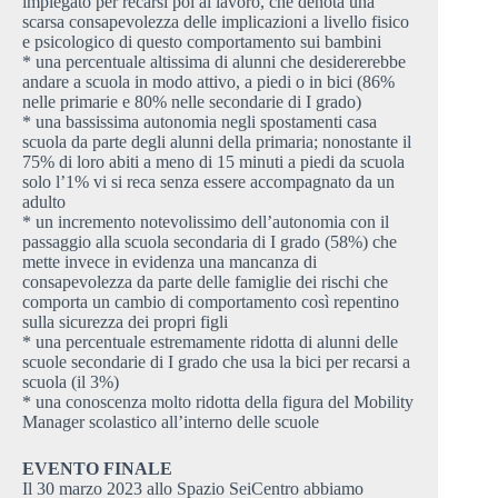
impiegato per recarsi poi al lavoro, che denota una
scarsa consapevolezza delle implicazioni a livello fisico
e psicologico di questo comportamento sui bambini
* una percentuale altissima di alunni che desidererebbe
andare a scuola in modo attivo, a piedi o in bici (86%
nelle primarie e 80% nelle secondarie di I grado)
* una bassissima autonomia negli spostamenti casa
scuola da parte degli alunni della primaria; nonostante il
75% di loro abiti a meno di 15 minuti a piedi da scuola
solo l’1% vi si reca senza essere accompagnato da un
adulto
* un incremento notevolissimo dell’autonomia con il
passaggio alla scuola secondaria di I grado (58%) che
mette invece in evidenza una mancanza di
consapevolezza da parte delle famiglie dei rischi che
comporta un cambio di comportamento così repentino
sulla sicurezza dei propri figli
* una percentuale estremamente ridotta di alunni delle
scuole secondarie di I grado che usa la bici per recarsi a
scuola (il 3%)
* una conoscenza molto ridotta della figura del Mobility
Manager scolastico all’interno delle scuole
EVENTO FINALE
Il 30 marzo 2023 allo Spazio SeiCentro abbiamo