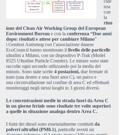
cide
nza
con
la
riun
ione del Clean Air Working Group del European
Environment Bureau
e con la
conferenza “Due anni
dopo: risultati e attese per cambiare Milano
”
i Genitori Antismog con l’associazione danese
EcoCouncil hanno monitorato il
livello delle particelle
ultrafini a Milano, con un dispositivo P-Trak (Model
8525 Ultrafine Particle Counter). Le misure sono state
raccolte ogni secondo utilizzando poi la media del
minuto. Sono state scelte
4 postazioni,
due fermate di
tram (una dentro e una fuori area C), un parco e
una circonvallazione sul confine di area C ed effettuati
monitoraggi negli stessi luoghi in 3 giorni diversi.
Le concentrazioni medie in strada fuori da Area C
in un giorno feriale sono risultate tre volte superiori
a quelle in situazione analoga dentro Area C.
I fumi dei diesel sono essenzialmente costituiti
da
polveri ultrafini (PM0.1)
, particelle aventi un
diametro inferiore a 0.1 micro metro (100 nano metri).