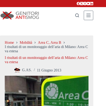
Salta
al
contenuto
Home
Mobilità
Area C, Area B
I risultati di un monitoraggio dell’aria di Milano: Area C
va estesa
I risultati di un monitoraggio dell’aria di Milano: Area C
va estesa
G.AS.
11 Giugno 2013