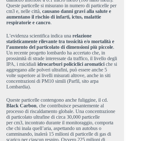
Queste particelle si misurano in numero di particelle per
cm3 e, nelle città,
causano danni gravi alla salute e
aumentano il rischio di infarti, ictus, malattie
respiratorie e cancro
.
L’evidenza scientifica indica una
relazione
statisticamente rilevante tra tossicità e/o mortalità e
l’aumento del particolato di dimensioni più piccole
.
Un recente progetto lombardo ha accertato che, in
prossimità di strade interessate da traffico, il livello degli
IPA, i micidiali
idrocarburi policiclici aromatici
che si
aggregano alle polveri ultrafini, può essere anche 5
volte superiore ai livelli misurati altrove, anche in siti
concentrazioni di PM10 simili (Parfil, sito arpa
Lombardia).
Queste particelle contengono anche fuliggine, il cd.
Black Carbon
, che contribuisce pesantemente al
processo di riscaldamento globale. Una concentrazione
di particolato ultrafine di circa 30,000 particelle
per cm3, incontrato durante il monitoraggio, comporta
che chi inala quell’aria, aspettando un autobus o
camminando, inalerà 15 milioni di particelle di gas di
scarico per ciascun respiro. Ovvero 225 milioni di