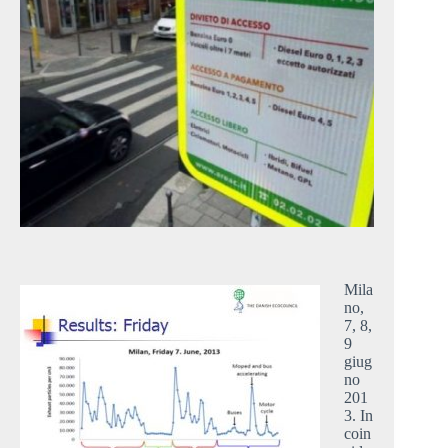
Mila
no,
7, 8,
9
giug
no
201
3. In
coin