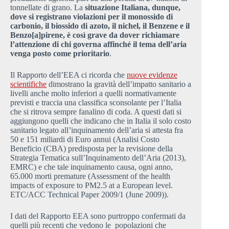
tonnellate di grano. La
situazione Italiana, dunque,
dove si registrano violazioni per il monossido di
carbonio, il biossido di azoto, il nichel, il Benzene e il
Benzo[a]pirene, è così grave da dover richiamare
l’attenzione di chi governa affinché il tema dell’aria
venga posto come prioritario
.
Il Rapporto dell’EEA ci ricorda che
nuove evidenze
scientifiche
dimostrano la gravità dell’impatto sanitario a
livelli anche molto inferiori a quelli normativamente
previsti e traccia una classifica sconsolante per l’Italia
che si ritrova sempre fanalino di coda. A questi dati si
aggiungono quelli che indicano che in Italia il solo costo
sanitario legato all’inquinamento dell’aria si attesta fra
50 e 151 miliardi di Euro annui (Analisi Costo
Beneficio (CBA) predisposta per la revisione della
Strategia Tematica sull’Inquinamento dell’Aria (2013),
EMRC) e che tale inquinamento causa, ogni anno,
65.000 morti premature (Assessment of the health
impacts of exposure to PM2.5 at a European level.
ETC/ACC Technical Paper 2009/1 (June 2009)).
I dati del Rapporto EEA sono purtroppo confermati da
quelli più recenti che vedono le popolazioni che