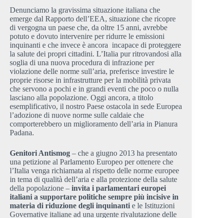
Denunciamo la gravissima situazione italiana che
emerge dal Rapporto dell’EEA, situazione che ricopre
di vergogna un paese che, da oltre 15 anni, avrebbe
potuto e dovuto intervenire per ridurre le emissioni
inquinanti e che invece è ancora incapace di proteggere
la salute dei propri cittadini. L’Italia pur ritrovandosi alla
soglia di una nuova procedura di infrazione per
violazione delle norme sull’aria, preferisce investire le
proprie risorse in infrastrutture per la mobilità privata
che servono a pochi e in grandi eventi che poco o nulla
lasciano alla popolazione. Oggi ancora, a titolo
esemplificativo, il nostro Paese ostacola in sede Europea
l’adozione di nuove norme sulle caldaie che
comporterebbero un miglioramento dell’aria in Pianura
Padana.
Genitori Antismog
– che a giugno 2013 ha presentato
una petizione al Parlamento Europeo per ottenere che
l’Italia venga richiamata al rispetto delle norme europee
in tema di qualità dell’aria e alla protezione della salute
della popolazione –
invita i parlamentari europei
italiani a supportare politiche sempre più incisive in
materia di riduzione degli inquinanti
e le Istituzioni
Governative italiane ad una urgente rivalutazione delle