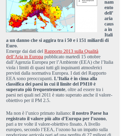
nam
ento
dell’
aria
caus
a in
Itali
a un danno che si aggira tra i 50 e i 151 miliardi di
Euro
.
Emerge dai dati del
Rapporto 2013 sulla Qualità
dell’Aria in Europa
pubblicato martedì 15 ottobre
dall’Agenzia Europea per l’Ambiente (EEA) che l’Italia
viola i limiti di quasi tutti gli inquinanti atmosferici
previsti dalla normativa Europea. I dati del Rapporto
EEA sono preoccupanti.
L’Italia è in cima alla
classifica dei paesi in cui il limite del PM10 è
superato più frequentemente
, oltre ad essere tra i
paesi nei quali nel 2011 è stato superato anche il valore-
obiettivo per il PM 2.5.
Ma non è l’unico primato italiano:
il nostro Paese ha
registrato il valore più alto d’Europa per l’ozono
,
pari a tre volte il valore-obiettivo fissato. A livello
europeo, secondo l’EEA, l’ozono ha un impatto sulla
produzione agricola pari ad una perdita di 27 milioni di