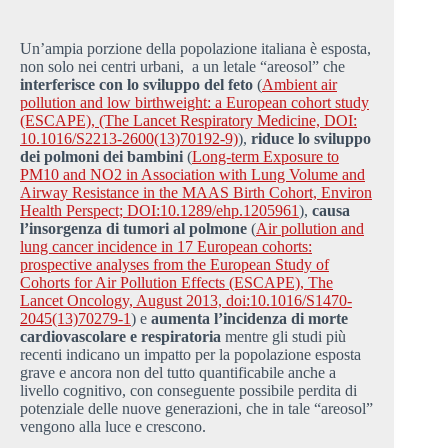
Un’ampia porzione della popolazione italiana è esposta,
non solo nei centri urbani, a un letale “areosol” che
interferisce con lo sviluppo del feto
(
Ambient air
pollution and low birthweight: a European cohort study
(ESCAPE), (The Lancet Respiratory Medicine, DOI:
10.1016/S2213-2600(13)70192-9)
),
riduce lo sviluppo
dei polmoni dei bambini
(
Long-term Exposure to
PM10 and NO2 in Association with Lung Volume and
Airway Resistance in the MAAS Birth Cohort, Environ
Health Perspect; DOI:10.1289/ehp.1205961
),
causa
l’insorgenza di tumori al polmone
(
Air pollution and
lung cancer incidence in 17 European cohorts:
prospective analyses from the European Study of
Cohorts for Air Pollution Effects (ESCAPE), The
Lancet Oncology, August 2013, doi:10.1016/S1470-
2045(13)70279-1
) e
aumenta l’incidenza di morte
cardiovascolare e respiratoria
mentre gli studi più
recenti indicano un impatto per la popolazione esposta
grave e ancora non del tutto quantificabile anche a
livello cognitivo, con conseguente possibile perdita di
potenziale delle nuove generazioni, che in tale “areosol”
vengono alla luce e crescono.