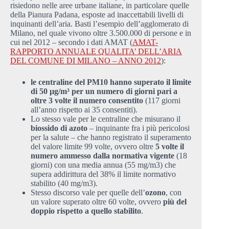
risiedono nelle aree urbane italiane, in particolare quelle
della Pianura Padana, esposte ad inaccettabili livelli di
inquinanti dell’aria. Basti l’esempio dell’agglomerato di
Milano, nel quale vivono oltre 3.500.000 di persone e in
cui nel 2012 – secondo i dati AMAT (
AMAT-
RAPPORTO ANNUALE QUALITA’ DELL’ARIA
DEL COMUNE DI MILANO – ANNO 2012
):
le centraline del PM10 hanno superato il limite
di 50 µg/m³ per un numero di giorni pari a
oltre 3 volte il numero consentito
(117 giorni
all’anno rispetto ai 35 consentiti).
Lo stesso vale per le centraline che misurano il
biossido di azoto
– inquinante fra i più pericolosi
per la salute – che hanno registrato il superamento
del valore limite 99 volte, ovvero oltre
5 volte il
numero ammesso dalla normativa vigente
(18
giorni) con una media annua (55 mg/m3) che
supera addirittura del 38% il limite normativo
stabilito (40 mg/m3).
Stesso discorso vale per quelle dell’
ozono
, con
un valore superato oltre 60 volte, ovvero
più del
doppio rispetto a quello stabilito
.