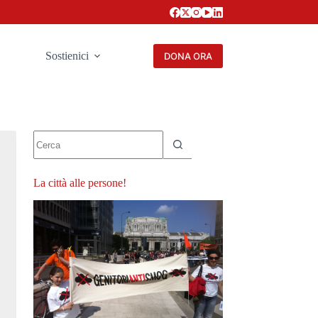
Sostienici
DONA ORA
Nessun
risultato
La città alle persone!