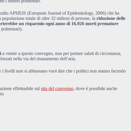
utti i tumori polmonari.
tudio APHEIS (European Journal of Epidemiology, 2006) che ha
a popolazione totale di oltre 32 milioni di persone, la
riduzione delle
porterebbe un risparmio ogni anno di 16.926 morti premature
i polmonari).
i
a venire a questo convegno, non per portare saluti di circostanza,
orzati nella via del risanamento dell’aria.
i livelli non si abbassano vuol dire che i politici non stanno facendo
azione effettuabile sul
sito del convegno
, dove è possibile anche
ato