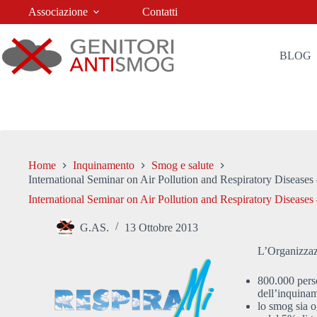
Salta
Associazione
Contatti
al
contenuto
BLOG
Home
Inquinamento
Smog e salute
International Seminar on Air Pollution and Respiratory Diseases
International Seminar on Air Pollution and Respiratory Diseases
G.AS.
13 Ottobre 2013
L’Organizzaz
800.000 pers
dell’inquinam
lo smog sia o