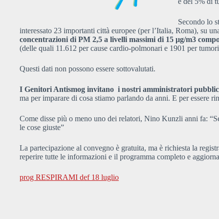
e del 5% di t
Secondo lo s
interessato 23 importanti città europee (per l’Italia, Roma), su un
concentrazioni di PM 2,5 a livelli massimi di 15 µg/m3 com
(delle quali 11.612 per cause cardio-polmonari e 1901 per tumor
Questi dati non possono essere sottovalutati.
I Genitori Antismog invitano i nostri amministratori pubblic
ma per imparare di cosa stiamo parlando da anni. E per essere rinf
Come disse più o meno uno dei relatori, Nino Kunzli anni fa: “Se 
le cose giuste”
La partecipazione al convegno è gratuita, ma è richiesta la registr
reperire tutte le informazioni e il programma completo e aggiorn
prog RESPIRAMI def 18 luglio