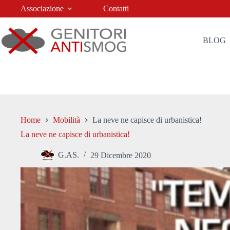
Salta
Associazione
Contatti
al
contenuto
BLOG
Home
Mobilità
La neve ne capisce di urbanistica!
La neve ne capisce di urbanistica!
G.AS.
29 Dicembre 2020