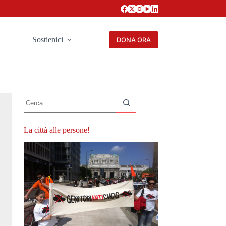
Sostienici
DONA ORA
Nessun
risultato
La città alle persone!