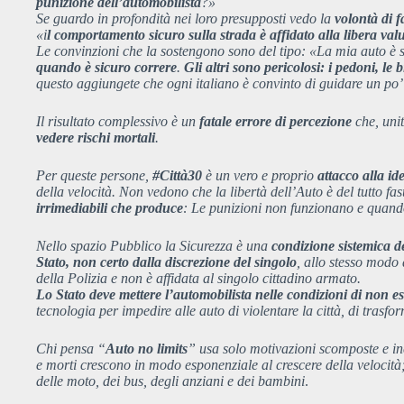
punizione dell’automobilista
?»
Se guardo in profondità nei loro presupposti vedo la
volontà di f
«i
l comportamento sicuro sulla strada è affidato alla libera val
Le convinzioni che la sostengono sono del tipo: «La mia auto è s
quando è sicuro correre
.
Gli altri sono pericolosi: i pedoni, le
questo aggiungete che ogni italiano è convinto di guidare un po’ 
Il risultato complessivo è un
fatale errore di percezione
che, unit
vedere rischi mortali
.
Per queste persone,
#Città30
è un vero e proprio
attacco alla id
della velocità. Non vedono che la libertà dell’Auto è del tutto fa
irrimediabili che produce
: Le punizioni non funzionano e quando 
Nello spazio Pubblico la Sicurezza è una
condizione sistemica de
Stato, non certo dalla discrezione del singolo
, allo stesso modo 
della Polizia e non è affidata al singolo cittadino armato.
Lo Stato deve mettere l’automobilista nelle condizioni di non 
tecnologia per impedire alle auto di violentare la città, di trasf
Chi pensa “
Auto no limits
” usa solo motivazioni scomposte e inco
e morti crescono in modo esponenziale al crescere della velocità; 
delle moto, dei bus, degli anziani e dei bambini
.