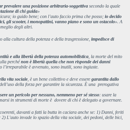
ar prevalere una posizione arbitraria-soggettiva
secondo la quale
utazione di chi guida
»
icura; io guido bene; con l’auto faccio prima che posso;
io decido
 bici, gli scooter, i monopattini, vanno piano e sono un ostacolo
». A
meglio degli altri.
o alla cultura della potenza e della trasgressione,
impedisce di
entità e alla libertà della potenza automobilistica
, la morte del mito
sulla perché
non è libertà quella che non risponde dei danni
l’irreparabile è avvenuto, sono inutili, sono ingiuste.
lla vita sociale
, è un bene collettivo e deve essere
garantita dallo
dell’uso della forza per garantire la sicurezza. È una prerogativa
essere un pericolo per nessuno, nemmeno per sé stesso
: usare la
ormarsi in strumenti di morte è dovere di chi è delegato a governare.
erenti, davanti a fatti la butta in caciara anche se: 1) Danni, feriti
2) L’auto invade lo spazio della vita sociale, dei pedoni, delle bici,