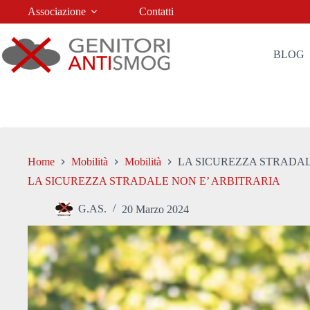
Salta
Associazione
Contatti
al
contenuto
BLOG
Home
Mobilità
Mobilità
LA SICUREZZA STRADAL
LA SICUREZZA STRADALE NON E’ ARBITRARIA
G.AS.
20 Marzo 2024