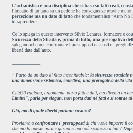
L’urbanistica è una disciplina che si basa su fatti reali
, const
l’impatto di un’auto su un pedone ha conseguenze gravi e meno g
percezione ma un dato di fatto
che fondamentalisti “Auto No 
intraprendere.
Ce lo spiega in questo intervento Silvio Lenares, formatore e cou
Sicurezza della Strada è, prima di tutto, una prerogativa dell
spiegandoci come confrontare i presupposti nascosti e i pregiudizi
libertà data dall’auto.
____________
” Parto da un dato di fatto inconfutabile:
la sicurezza stradale n
una dimensione sistemica, collettiva, una prerogativa della vita 
Città30 ragiona, argomenta, porta fatti e dati, ma diventa un ber
Limits
!”,
parla per slogan, non porta dati né fatti e si sottrae 
Già, ma di quale libertà parlano costoro?
Proviamo a
confrontare i presupposti
di chi vuole imporre il c
che modo queste norme garantiscono più sicurezza a tutti?
Dopo 