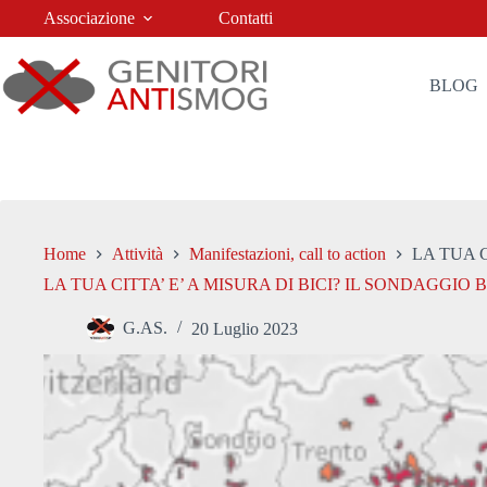
Salta
Associazione
Contatti
al
contenuto
BLOG
Home
Attività
Manifestazioni, call to action
LA TUA C
LA TUA CITTA’ E’ A MISURA DI BICI? IL SONDAGGIO Bic
G.AS.
20 Luglio 2023