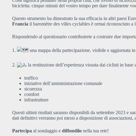
Cosa significa pedalare nella propria città, che livello di sicurezz
bicicletta: cinque minuti del vostro tempo per dare finalmente voc
Questo strumento ha dimostrato la sua efficacia in altri paesi Eur
Francia
il baromètre des villes cyclables è ormai riconosciuto a l
Rispondendo al questionario contribuirete a costruire due important
1.
una mappa della partecipazione, visibile e aggiornata in
2.
la restituzione dell’esperienza vissuta dai ciclisti in base 
traffico
iniziative dell’amministrazione comunale
sicurezza
comfort
infrastrutture
Questi ultimi risultati saranno disponibili da settembre 2023 e sara
dati definitivi verranno poi messi a disposizione di associazioni, 
Partecipa
al sondaggio e
diffondilo
nella tua rete!