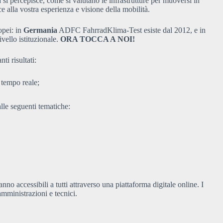
a si percepisce, come si valutano le infrastrutture per muoversi in
e alla vostra esperienza e visione della mobilità.
opei: in
Germania
ADFC FahrradKlima-Test esiste dal 2012, e in
ivello istituzionale.
ORA TOCCA A NOI!
i risultati:
 tempo reale;
alle seguenti tematiche:
nno accessibili a tutti attraverso una piattaforma digitale online. I
amministrazioni e tecnici.