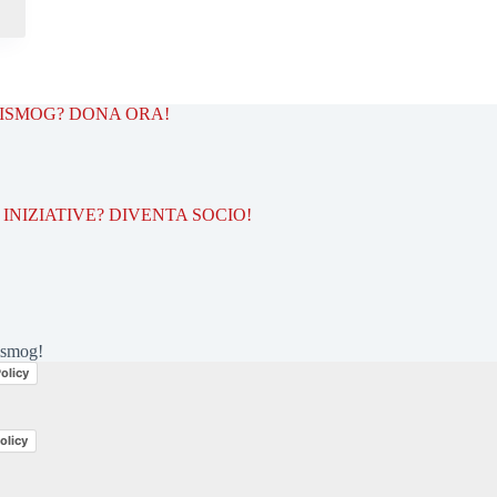
TISMOG? DONA ORA!
INIZIATIVE? DIVENTA SOCIO!
ismog!
olicy
olicy