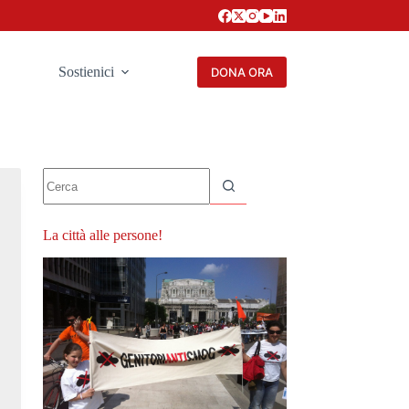
Sostienici
DONA ORA
Nessun
risultato
La città alle persone!