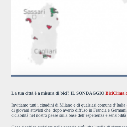
La tua città è a misura di bici?
IL SONDAGGIO
BiciClima.
Invitiamo tutti i cittadini di Milano e di qualsiasi comune d’Itali
di giovani attivisti che, dopo averlo diffuso in Francia e Germania
ciclabilità nel nostro paese sulla base dell’esperienza e sensibilità 