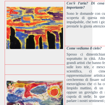
Cos’è l’aria? Di cos
importante?
Sono le domande con cui 
scoperta di questa mis
impalpabile, che tutti i g
prestarle la giusta attenzio
Come vediamo il cielo?
Spesso ci dimentichia
soprattutto in città. Al
grandi artisti che hanno f
sulle loro tele, e mesc
scientifica, ci cim
rappresentazione artist
cercheremo di fissare sul
meraviglioso che ci ha co
limpido mattino, di un 
oppure un groviglio di
cupola di stelle. In q
parlare i nostri sentimenti