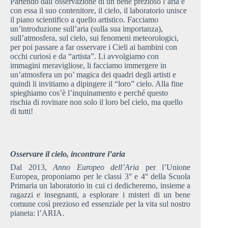
Partendo dall’osservazione di un bene prezioso l’aria e
con essa il suo contenitore, il cielo, il laboratorio unisce
il piano scientifico a quello artistico. Facciamo
un’introduzione sull’aria (sulla sua importanza),
sull’atmosfera, sul cielo, sui fenomeni meteorologici,
per poi passare a far osservare i Cieli ai bambini con
occhi curiosi e da “artista”. Li avvolgiamo con
immagini meravigliose, li facciamo immergere in
un’atmosfera un po’ magica dei quadri degli artisti e
quindi li invitiamo a dipingere il “loro” cielo. Alla fine
spieghiamo cos’è l’inquinamento e perché questo
rischia di rovinare non solo il loro bel cielo, ma quello
di tutti!
Osservare il cielo, incontrare l’aria
Dal 2013,
Anno Europeo dell’Aria
per l’Unione
Europea
,
proponiamo per le classi 3° e 4° della Scuola
Primaria un laboratorio in cui ci dedicheremo, insieme a
ragazzi e insegnanti, a esplorare i misteri di un bene
comune così prezioso ed essenziale per la vita sul nostro
pianeta: l’ARIA.