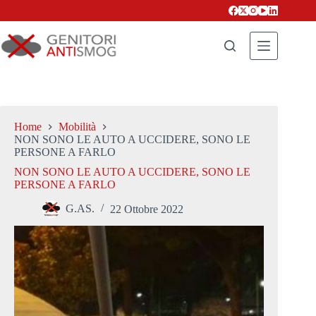
Salta
al
contenuto
Home
Mobilità
NON SONO LE AUTO A UCCIDERE, SONO LE
PERSONE A FARLO
NON SONO LE AUTO A UCCIDERE, SONO LE
PERSONE A FARLO
G.AS.
22 Ottobre 2022