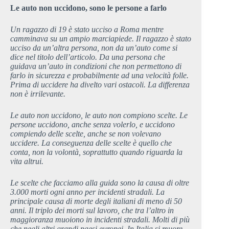
Le auto non uccidono, sono le persone a farlo
Un ragazzo di 19 è stato ucciso a Roma mentre
camminava su un ampio marciapiede. Il ragazzo è stato
ucciso da un’altra persona, non da un’auto come si
dice nel titolo dell’articolo. Da una persona che
guidava un’auto in condizioni che non permettono di
farlo in sicurezza e probabilmente ad una velocità folle.
Prima di uccidere ha divelto vari ostacoli. La differenza
non è irrilevante.
Le auto non uccidono, le auto non compiono scelte. Le
persone uccidono, anche senza volerlo, e uccidono
compiendo delle scelte, anche se non volevano
uccidere. La conseguenza delle scelte è quello che
conta, non la volontà, soprattutto quando riguarda la
vita altrui.
Le scelte che facciamo alla guida sono la causa di oltre
3.000 morti ogni anno per incidenti stradali. La
principale causa di morte degli italiani di meno di 50
anni. Il triplo dei morti sul lavoro, che tra l’altro in
maggioranza muoiono in incidenti stradali. Molti di più
che negli altri grandi paesi europei. In Italia si muore