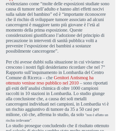
evidenziano come “molte delle esposizioni studiate sono
causa di tumore nell’adulto e hanno altri effetti nocivi
sulla salute del bambino” ed è “importante riconoscere
che il rischio di sviluppare tumore associato ad alcuni
cancerogeni è maggiore tanto più giovane è l’età al
momento della prima esposizione. Queste
considerazioni giustificano l’adozione del principio di
precauzione in interventi di sanità pubblica volti a
prevenire l’esposizione dei bambini a sostanze
possibilmente cancerogene”.
Per chi avesse dubbi sulla situazione in cui viviamo e
crescono i nostri figli desideriamo ricordare che nel 7°
Rapporto sull’inquinamento in Lombardia del Centro
Comune di Ricerca – che
Genitori Antismog ha
ottenuto venisse reso pubblico nel 2010
– sono riportati
gli esiti dell’analisi chimica di oltre 1000 campioni
raccolti in 10 stazioni in Lombardia. Lo studio giunge
alla conclusione che, a causa dei soli metalli
cancerogeni individuati nei campioni, in Lombardia vi è
un rischio aggiuntivo di tumore da 35 a 50 casi per
milione, ciò che, afferma lo studio, da solo
“non è affatto un
rischio irrilevante”.
Lo studio prosegue concludendo che il risultato ottenuto
nel calcolo di rischio sarebbe stato molto maggiore se