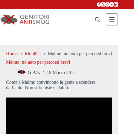
Salta
al
contenuto
Home
Mobilità
Malmo: no auto per percorsi brevi
Malmo: no auto per percorsi brevi
G.AS.
18 Marzo 2012
Come a Malmo convincono la gente a scendere
dall’auto. Non solo piste ciclabili.