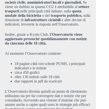
società civile, amministratori locali e giornalisti.
Se
viene un dubbio su quanta CO2 è attribuibile al
settore
trasporti
nelle principali città italiane, sulla
quota
modale della bicicletta
o del
trasporto pubblico,
sulla
dotazione di
infrastrutture ciclabili
e altre decine di
indicatori, troverete la risposta nell’Osservatorio.
Inoltre, grazie a Kyoto Club,
l’Osservatorio viene
aggiornato pressoché quotidianamente con notizie
da ciascuna delle 18 città.
Al momento l’Osservatorio contiene:
18 pagine-città con schede PUMS, i principali
indicatori e le notizie
circa 450 grafici
oltre 130 notizie sulle 18 città
due rapporti in pdf da scaricare
L’Osservatorio diventa quindi un punto di riferimento
utilissimo sia per far convergere dati e notizie che per
consultarlo, ricevendo una visione d’insieme che può
aiutare anche a capire quali sono le strategie più efficaci
da mettere in campo per ottenere dei risultati.