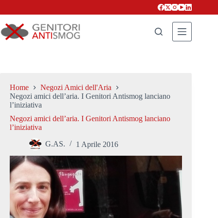
Salta
al
contenuto
Home
Negozi Amici dell'Aria
Negozi amici dell’aria. I Genitori Antismog lanciano
l’iniziativa
Negozi amici dell’aria. I Genitori Antismog lanciano
l’iniziativa
G.AS.
1 Aprile 2016