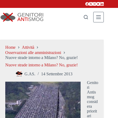
Salta
al
contenuto
Home
Attività
Osservazioni alle amministrazioni
Nuove strade intorno a Milano? No, grazie!
Nuove strade intorno a Milano? No, grazie!
G.AS.
14 Settembre 2013
Genito
ri
Antis
mog
consid
era
priorit
ari