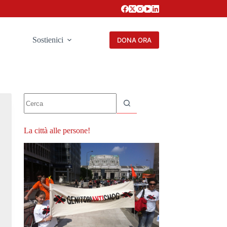
Sostienici
DONA ORA
Nessun
risultato
La città alle persone!