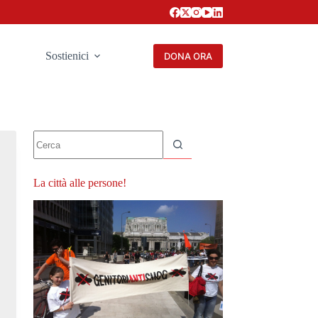
Sostienici
DONA ORA
Nessun
risultato
La città alle persone!