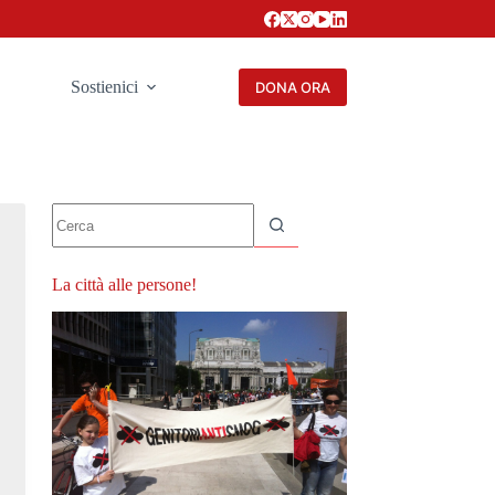
Sostienici
DONA ORA
Nessun
risultato
La città alle persone!