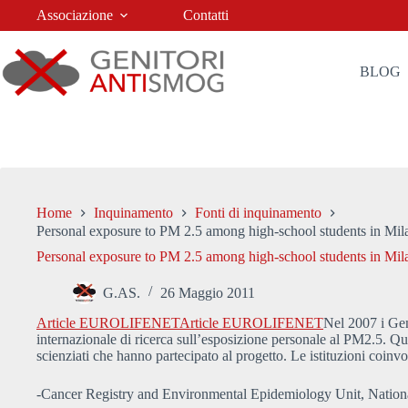
Salta
Associazione
Contatti
al
contenuto
BLOG
Home
Inquinamento
Fonti di inquinamento
Personal exposure to PM 2.5 among high-school students in Mi
Personal exposure to PM 2.5 among high-school students in Mi
G.AS.
26 Maggio 2011
Article EUROLIFENET
Article EUROLIFENET
Nel 2007 i Gen
internazionale di ricerca sull’esposizione personale al PM2.5. Q
scienziati che hanno partecipato al progetto. Le istituzioni coinvo
-Cancer Registry and Environmental Epidemiology Unit, National