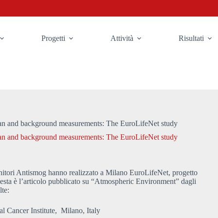
Progetti
Attività
Risultati
lan and background measurements: The EuroLifeNet study
lan and background measurements: The EuroLifeNet study
itori Antismog hanno realizzato a Milano EuroLifeNet, progetto
uesta è l’articolo pubblicato su “Atmospheric Environment” dagli
lte:
 Cancer Institute, Milano, Italy