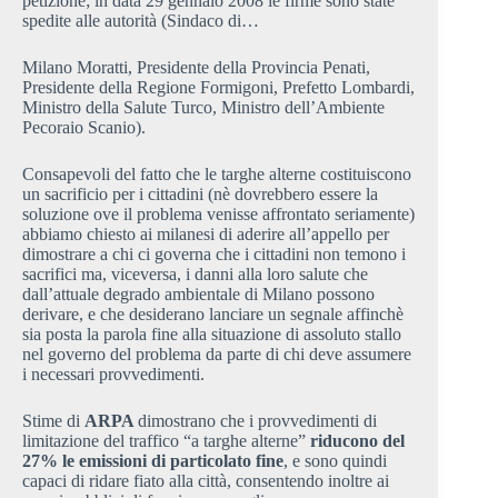
petizione; in data 29 gennaio 2008 le firme sono state
spedite alle autorità (Sindaco di…
Milano Moratti, Presidente della Provincia Penati,
Presidente della Regione Formigoni, Prefetto Lombardi,
Ministro della Salute Turco, Ministro dell’Ambiente
Pecoraio Scanio).
Consapevoli del fatto che le targhe alterne costituiscono
un sacrificio per i cittadini (nè dovrebbero essere la
soluzione ove il problema venisse affrontato seriamente)
abbiamo chiesto ai milanesi di aderire all’appello per
dimostrare a chi ci governa che i cittadini non temono i
sacrifici ma, viceversa, i danni alla loro salute che
dall’attuale degrado ambientale di Milano possono
derivare, e che desiderano lanciare un segnale affinchè
sia posta la parola fine alla situazione di assoluto stallo
nel governo del problema da parte di chi deve assumere
i necessari provvedimenti.
Stime di
ARPA
dimostrano che i provvedimenti di
limitazione del traffico “a targhe alterne”
riducono del
27% le emissioni di particolato fine
, e sono quindi
capaci di ridare fiato alla città, consentendo inoltre ai