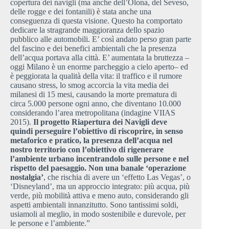
copertura dei navigli (ma anche dell’Olona, del Seveso,
delle rogge e dei fontanili) è stata anche una
conseguenza di questa visione. Questo ha comportato
dedicare la stragrande maggioranza dello spazio
pubblico alle automobili. E’ così andato perso gran parte
del fascino e dei benefici ambientali che la presenza
dell’acqua portava alla città. E’ aumentata la bruttezza –
oggi Milano è un enorme parcheggio a cielo aperto– ed
è peggiorata la qualità della vita: il traffico e il rumore
causano stress, lo smog accorcia la vita media dei
milanesi di 15 mesi, causando la morte prematura di
circa 5.000 persone ogni anno, che diventano 10.000
considerando l’area metropolitana (indagine VIIAS
2015).
Il progetto Riapertura dei Navigli deve
quindi perseguire l’obiettivo di riscoprire, in senso
metaforico e pratico, la presenza dell’acqua nel
nostro territorio con l’obiettivo di rigenerare
l’ambiente urbano incentrandolo sulle persone e nel
rispetto del paesaggio. Non una banale ‘operazione
nostalgia’
, che rischia di avere un ‘effetto Las Vegas’, o
‘Disneyland’, ma un approccio integrato: più acqua, più
verde, più mobilità attiva e meno auto, considerando gli
aspetti ambientali innanzitutto. Sono tantissimi soldi,
usiamoli al meglio, in modo sostenibile e durevole, per
le persone e l’ambiente.”