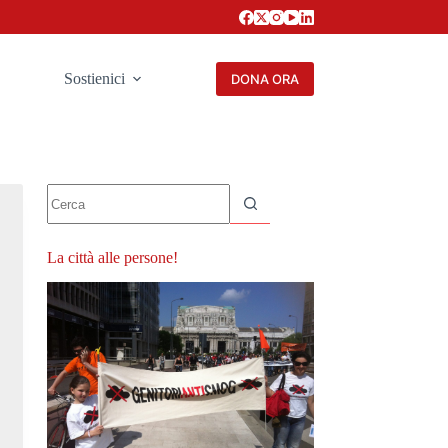
Sostienici
DONA ORA
Nessun
risultato
La città alle persone!