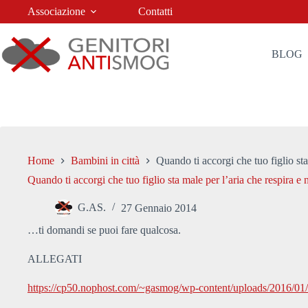
Salta
Associazione
Contatti
al
contenuto
BLOG
Home
Bambini in città
Quando ti accorgi che tuo figlio st
Quando ti accorgi che tuo figlio sta male per l’aria che respira 
G.AS.
27 Gennaio 2014
…ti domandi se puoi fare qualcosa.
ALLEGATI
https://cp50.nophost.com/~gasmog/wp-content/uploads/2016/0