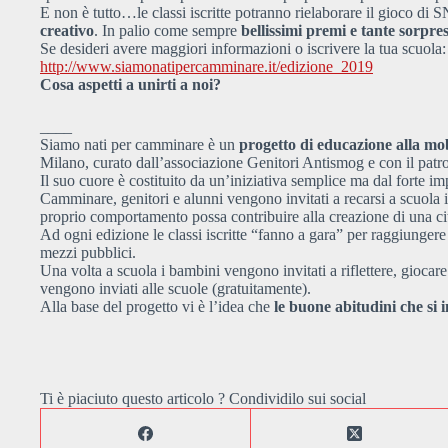
E non è tutto…le classi iscritte potranno rielaborare il gioco di
creativo
. In palio come sempre
bellissimi premi e tante sorpre
Se desideri avere maggiori informazioni o iscrivere la tua scuola:
http://www.siamonatipercamminare.it/edizione_2019
Cosa aspetti a unirti a noi?
____
Siamo nati per camminare è un
progetto di educazione alla mobi
Milano, curato dall’associazione Genitori Antismog e con il pat
Il suo cuore è costituito da un’iniziativa semplice ma dal forte i
Camminare,
genitori e alunni vengono invitati a recarsi a scuol
proprio comportamento possa contribuire alla creazione di una cit
Ad ogni edizione le classi iscritte “fanno a gara” per raggiungere 
mezzi pubblici.
Una volta a scuola i bambini vengono invitati a riflettere, giocar
vengono inviati alle scuole (gratuitamente).
Alla base del progetto vi è l’idea che
le buone abitudini che si
Ti è piaciuto questo articolo ? Condividilo sui social