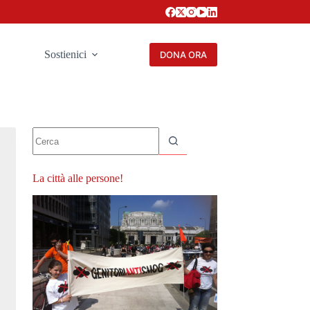
Sostienici
DONA ORA
Nessun
risultato
La città alle persone!