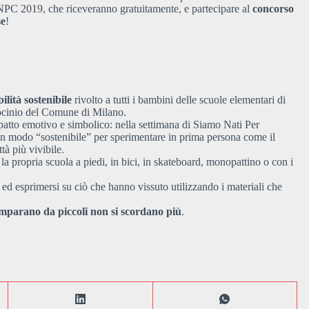
 SNPC 2019, che riceveranno gratuitamente, e partecipare al
concorso
se
!
lità sostenibile
rivolto a tutti i bambini delle scuole elementari di
rocinio del Comune di Milano.
mpatto emotivo e simbolico: nella settimana di Siamo Nati Per
a in modo “sostenibile” per sperimentare in prima persona come il
tà più vivibile.
la propria scuola a piedi, in bici, in skateboard, monopattino o con i
e ed esprimersi su ciò che hanno vissuto utilizzando i materiali che
 imparano da piccoli non si scordano più
.