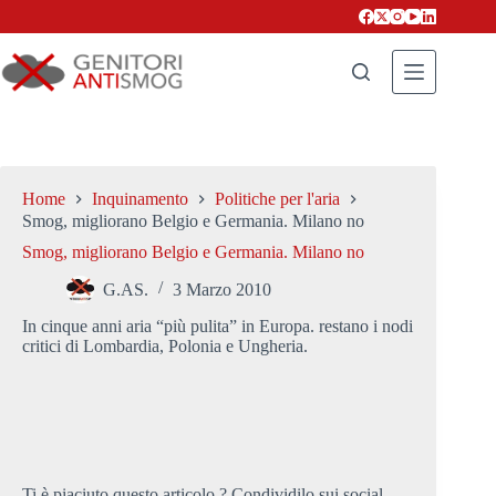
Salta
al
contenuto
Home
Inquinamento
Politiche per l'aria
Smog, migliorano Belgio e Germania. Milano no
Smog, migliorano Belgio e Germania. Milano no
G.AS.
3 Marzo 2010
In cinque anni aria “più pulita” in Europa. restano i nodi
critici di Lombardia, Polonia e Ungheria.
Ti è piaciuto questo articolo ? Condividilo sui social