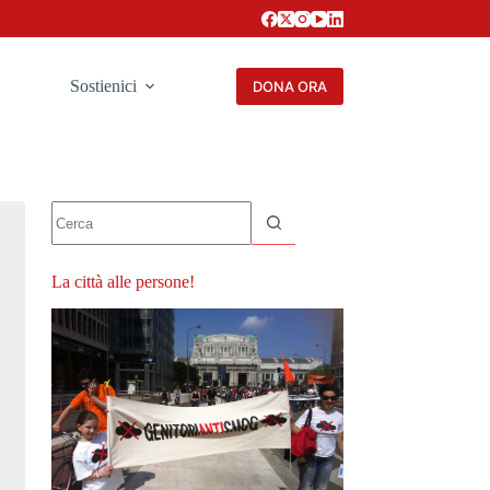
Sostienici
DONA ORA
Nessun
risultato
La città alle persone!