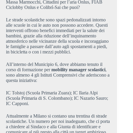
Massa Marmocchi, Cittadini per l’aria Onlus, FIAB
Ciclobby Onlus e Colibrì-Sai che puoi?
Le strade scolastiche sono spazi pedonalizzati intorno
alle scuole in cui le auto non possono accedere. Questi
interventi offrono benefici immediati per la salute dei
bambini, grazie alla riduzione dell’inquinamento
atmosferico nelle vicinanze della scuola e incoraggiano
le famiglie a passare dall’auto agli spostamenti a piedi,
in bicicletta o con i mezzi pubblici.
All’interno del Municipio 6, dove abbiamo tenuto il
corso di formazione per
mobility manager scolastici
,
sono almeno 4 gli Istituti Comprensivi che aderiscono a
questa iniziativa:
IC Tolstoj (Scuola Primaria Zuara); IC Ilaria Alpi
(Scuola Primaria di S. Colombano); IC Nazario Sauro;
IC Capponi.
Attualmente a Milano si contano una trentina di strade
scolastiche. Un numero per noi inadeguato, che ci porta
a chiedere al Sindaco e alla Giunta di identificare e
comunicare al più presto alla città un target ambizioso