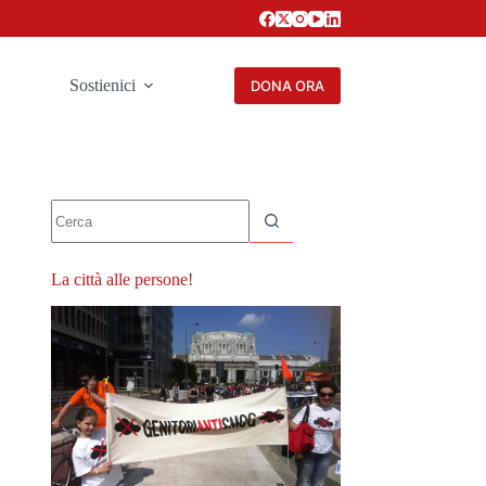
Sostienici
DONA ORA
Nessun
risultato
La città alle persone!