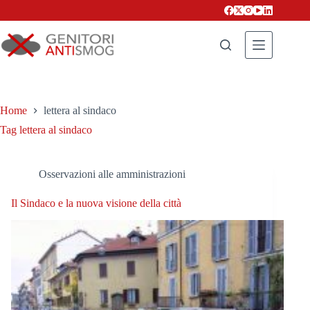
Salta
al
contenuto
Home
lettera al sindaco
Tag
lettera al sindaco
Osservazioni alle amministrazioni
Il Sindaco e la nuova visione della città