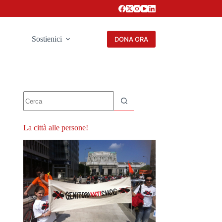
Sostienici
DONA ORA
Nessun
risultato
La città alle persone!