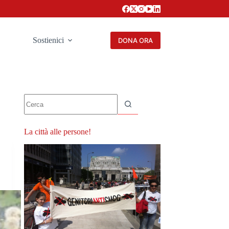
Sostienici
DONA ORA
Nessun
risultato
La città alle persone!