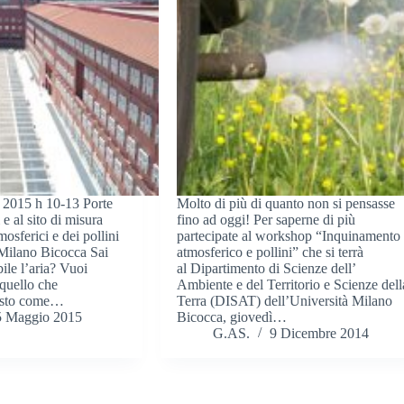
 2015 h 10-13 Porte
Molto di più di quanto non si pensasse
 e al sito di misura
fino ad oggi! Per saperne di più
mosferici e dei pollini
partecipate al workshop “Inquinamento
 Milano Bicocca Sai
atmosferico e pollini” che si terrà
ile l’aria? Vuoi
al Dipartimento di Scienze dell’
 quello che
Ambiente e del Territorio e Scienze dell
visto come…
Terra (DISAT) dell’Università Milano
5 Maggio 2015
Bicocca, giovedì…
G.AS.
9 Dicembre 2014