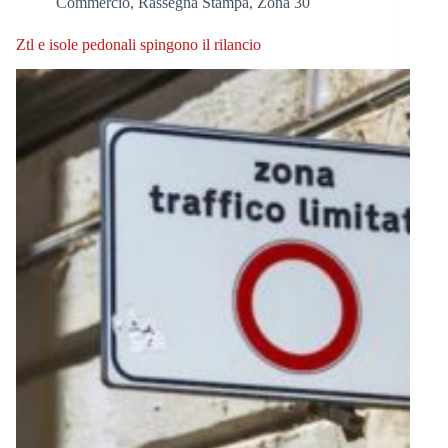
Commercio
,
Rassegna Stampa
,
Zona 30
Ztl e isole pedonali spingono il rilancio