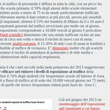
 al traffico di prossimità è diffusa in tutta la città, con un picco fra
della scuola primaria: il 59% degli alunni delle scuole elementari
istituto posto a meno di 75 m da strade particolarmente trafficate.
iflessione merita il dato relativo ai più piccoli, ancora più sensibili
egli inquinanti: almeno il 53% dei bambini di Milano da 0 a 10 anni è
nquinanti generati dal traffico ravvicinato per molte ore al giorno.
 esposizione corrispondente a 10.000 veicoli al giorno è pericoloso
Studi scienifici
dimostrano che una strada trafficata vicino ad una
a di circa una volta e mezza il rischio di nuovi casi di asma.
 recente
analisi europea
, il 15-30% di tutti i casi di asma in bambini e
ibuibile al traffico di vicinanza.
E’
dimostrato
inoltre chi gli scarichi
entano il rischio di ammalarsi di polmonite e di otite media e
 diminuzione della capacità respiratoria.
zia è che i dati raccolti nella tarda primavera del 2013 suggeriscono
efficace nel ridurre i livelli di esposizione al traffico
della
ben il 74% degli studenti che frequentano scuole all’interno di Area
 a flussi di traffico al di sotto dei 10.000 veicoli giorno nei 75 metri,
 di quelli che invece frequentano istituti posti fuori da Area C.
Già nel giugno del 2013 un
monitoraggio dell’esposizione
agli inquinanti a cui hanno