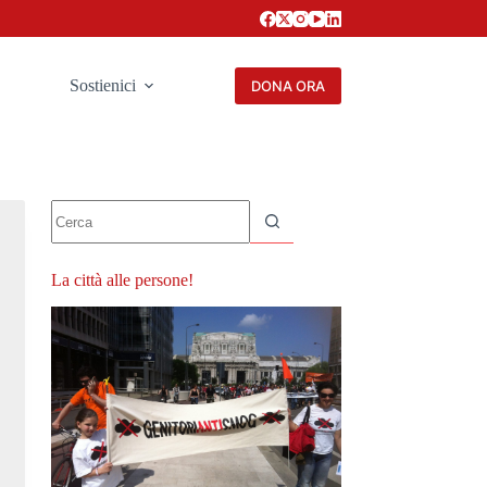
Sostienici
DONA ORA
Nessun
risultato
La città alle persone!