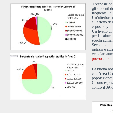
L’esposizione
gli studenti 
frequenta un 
Un’ulteriore r
all’effetto d
esposto agli i
Un livello di
per la salute.
scuola aument
Secondo una
ragazzi è attr
veicolari aum
provocano
la
La buona noti
che
Area C è 
popolazione: 
C sono esposti
contro il 39%