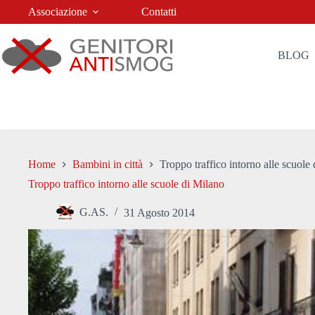
Salta
Associazione
Contatti
al
contenuto
BLOG
Home
Bambini in città
Troppo traffico intorno alle scuole
Troppo traffico intorno alle scuole di Milano
G.AS.
31 Agosto 2014