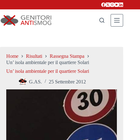
Salta
al
contenuto
Home
Risultati
Rassegna Stampa
Un’ isola ambientale per il quartiere Solari
Un’ isola ambientale per il quartiere Solari
G.AS.
25 Settembre 2012