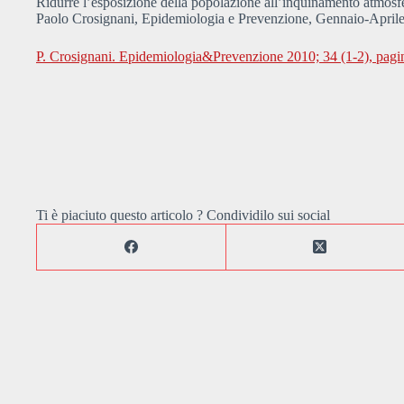
Ridurre l’esposizione della popolazione all’inquinamento atmosf
Paolo Crosignani, Epidemiologia e Prevenzione, Gennaio-April
P. Crosignani. Epidemiologia&Prevenzione 2010; 34 (1-2), pagi
Ti è piaciuto questo articolo ? Condividilo sui social