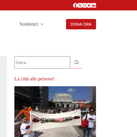
Sostienici
DONA ORA
Nessun
risultato
La città alle persone!