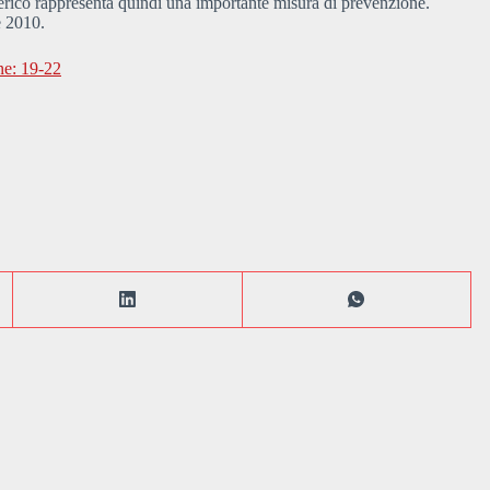
erico rappresenta quindi una importante misura di prevenzione.
e 2010.
ne: 19-22