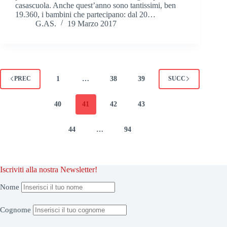
casascuola. Anche quest’anno sono tantissimi, ben
19.360, i bambini che partecipano: dal 20…
G.AS.
19 Marzo 2017
1
…
38
39
PREC
SUCC
40
41
42
43
44
…
94
Iscriviti alla nostra Newsletter!
Nome
Cognome